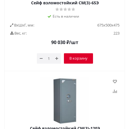
Сейф взломостойкий СМ(3)-65Э
Есть в наличии
ВxШxГ, мм:
675x500x475
Вес, кг:
223
90 030
₽
/шт
В корзину
Сейф взломостойкий СМ(3)-120Э