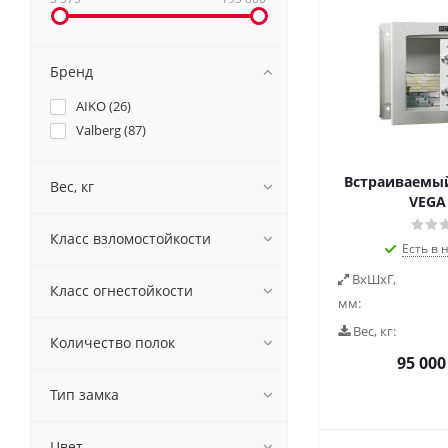
Бренд
AIKO (
26
)
Valberg (
87
)
Встраиваемый
Вес, кг
VEGA 
Класс взломостойкости
Есть в 
ВxШxГ,
Класс огнестойкости
мм:
Вес, кг:
Количество полок
95 000
Тип замка
Цвет