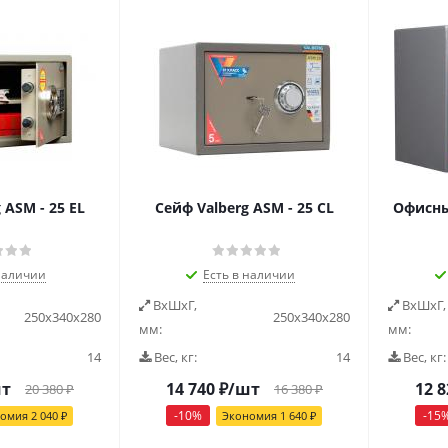
 ASM - 25 EL
Cейф Valberg ASM - 25 CL
Офисны
наличии
Есть в наличии
ВxШxГ,
ВxШxГ,
250х340х280
250х340х280
мм:
мм:
14
Вес, кг:
14
Вес, кг:
шт
14 740
₽
/шт
12 8
20 380
₽
16 380
₽
-
10
%
-
15
номия
2 040
₽
Экономия
1 640
₽