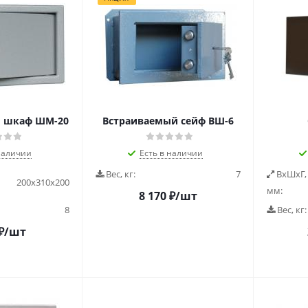
й шкаф ШМ-20
Встраиваемый сейф ВШ-6
наличии
Есть в наличии
Вес, кг:
7
ВxШxГ,
200x310x200
мм:
8 170
₽
/шт
8
Вес, кг:
₽
/шт