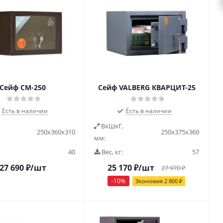
Сейф СМ-250
Сейф VALBERG КВАРЦИТ-25
Есть в наличии
Есть в наличии
ВxШxГ,
250х360х310
250х375х360
мм:
40
Вес, кг:
57
27 690
₽
/шт
25 170
₽
/шт
27 970
₽
-
10
%
Экономия
2 800
₽