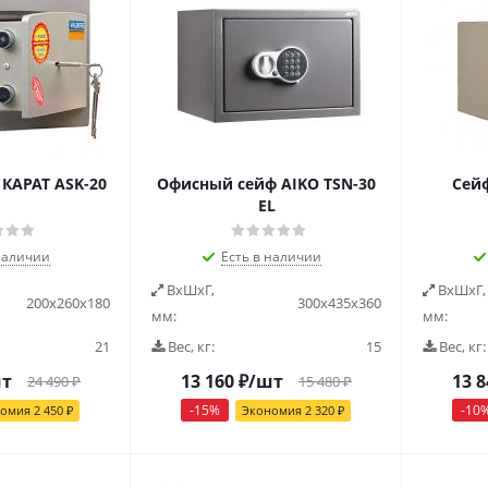
КАРАТ ASK-20
Офисный сейф AIKO ТSN-30
Cейф
EL
наличии
Есть в наличии
ВxШxГ,
ВxШxГ,
200х260х180
300х435х360
мм:
мм:
21
Вес, кг:
15
Вес, кг:
шт
13 160
₽
/шт
13 8
24 490
₽
15 480
₽
-
15
%
-
10
номия
2 450
₽
Экономия
2 320
₽