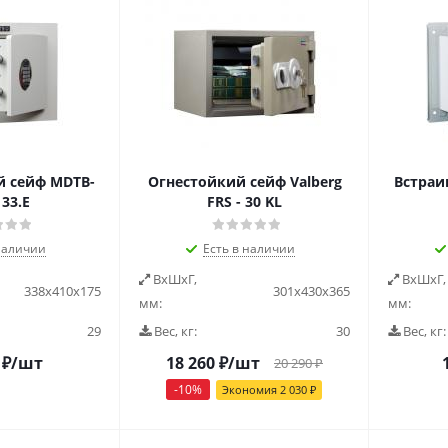
 сейф MDTB-
Огнестойкий сейф Valberg
Встраи
33.E
FRS - 30 KL
наличии
Есть в наличии
ВxШxГ,
ВxШxГ,
338x410x175
301х430х365
мм:
мм:
29
Вес, кг:
30
Вес, кг:
₽
/шт
18 260
₽
/шт
20 290
₽
-
10
%
Экономия
2 030
₽