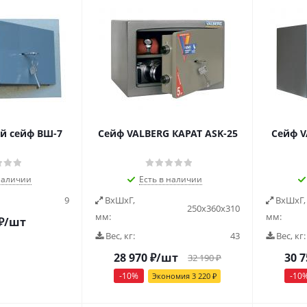
й сейф ВШ-7
Сейф VALBERG КАРАТ ASK-25
Сейф V
наличии
Есть в наличии
9
ВxШxГ,
ВxШxГ,
250х360х310
мм:
мм:
₽
/шт
Вес, кг:
43
Вес, кг:
28 970
₽
/шт
30 7
32 190
₽
-
10
%
-
10
Экономия
3 220
₽