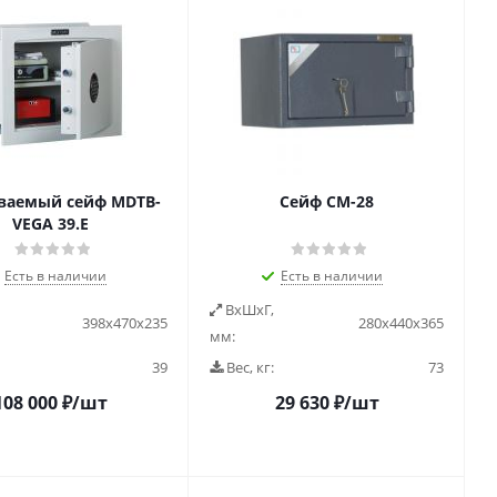
ваемый сейф MDTB-
Сейф СМ-28
VEGA 39.E
Есть в наличии
Есть в наличии
ВxШxГ,
398x470x235
280х440х365
мм:
39
Вес, кг:
73
108 000
₽
/шт
29 630
₽
/шт