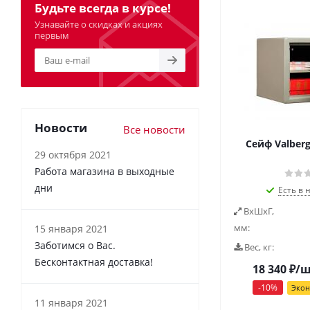
Будьте всегда в курсе!
Узнавайте о скидках и акциях
первым
Новости
Все новости
Cейф Valberg
29 октября 2021
Работа магазина в выходные
дни
Есть в 
ВxШxГ,
мм:
15 января 2021
Заботимся о Вас.
Вес, кг:
Бесконтактная доставка!
18 340
₽
/
-
10
%
Эко
11 января 2021