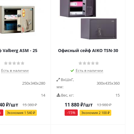
 Valberg ASM - 25
Офисный сейф AIKO ТSN-30
Есть в наличии
Есть в наличии
ВxШxГ,
250х340х280
300х435х360
мм:
14
Вес, кг:
15
40
₽
/шт
11 880
₽
/шт
15 380
₽
13 980
₽
%
-
15
%
Экономия
1 540
₽
Экономия
2 100
₽