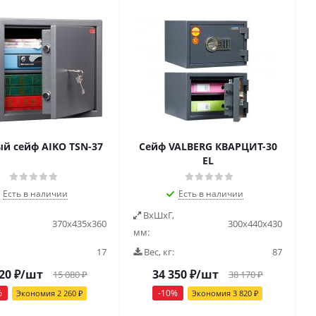
й сейф AIKO ТSN-37
Сейф VALBERG КВАРЦИТ-30
EL
Есть в наличии
Есть в наличии
ВxШxГ,
370х435х360
300х440х430
мм:
17
Вес, кг:
87
20
₽
/шт
34 350
₽
/шт
15 080
₽
38 170
₽
%
-
10
%
Экономия
2 260
₽
Экономия
3 820
₽