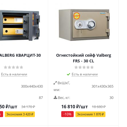
ALBERG КВАРЦИТ-30
Огнестойкий сейф Valberg
FRS - 30 CL
Есть в наличии
Есть в наличии
ВxШxГ,
300х440х430
301х430х365
мм:
87
Вес, кг:
30
50
₽
/шт
16 810
₽
/шт
34 170
₽
18 680
₽
%
-
10
%
Экономия
3 420
₽
Экономия
1 870
₽