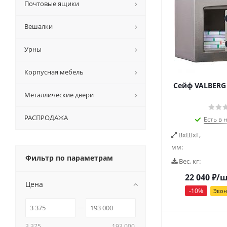
Почтовые ящики
Вешалки
Урны
Корпусная мебель
Сейф VALBERG 
Металлические двери
РАСПРОДАЖА
Есть в 
ВxШxГ,
мм:
Фильтр по параметрам
Вес, кг:
22 040
₽
/
Цена
-
10
%
Эко
3 375
193 000