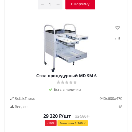
В корзину
Стол процедурный MD SM 6
Есть в наличии
ВxШxГ, мм:
940x600x470
Вес, кг:
18
29 320
₽
/шт
32 580
₽
-
10
%
Экономия
3 260
₽