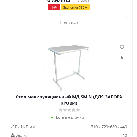
6 790
₽
/шт
7 550
₽
-
10
%
Экономия
760
₽
Под заказ
Стол манипуляционный МД SM N (ДЛЯ ЗАБОРА
КРОВИ)
Есть в наличии
ВxШxГ, мм:
710 х 720х680 х 440
Вес, кг:
10