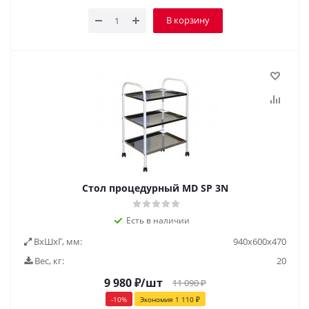
В корзину
Стол процедурный MD SP 3N
Есть в наличии
ВxШxГ, мм:
940x600x470
Вес, кг:
20
9 980
₽
/шт
11 090
₽
-
10
%
Экономия
1 110
₽