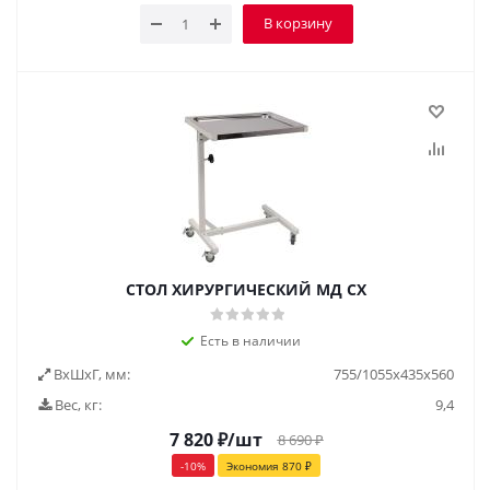
В корзину
СТОЛ ХИРУРГИЧЕСКИЙ МД СХ
Есть в наличии
ВxШxГ, мм:
755/1055x435x560
Вес, кг:
9,4
7 820
₽
/шт
8 690
₽
-
10
%
Экономия
870
₽