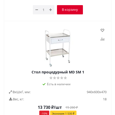
В корзину
Стол процедурный MD SM 1
Есть в наличии
ВxШxГ, мм:
940x600x470
Вес, кг:
18
13 730
₽
/шт
15 260
₽
-
10
%
Экономия
1 530
₽