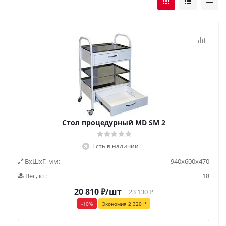
Стол процедурный MD SM 2
Есть в наличии
ВxШxГ, мм:
940x600x470
Вес, кг:
18
20 810
₽
/шт
23 130
₽
-
10
%
Экономия
2 320
₽