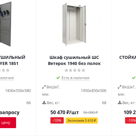
СУШИЛЬНЫЙ
Шкаф сушильный ШС
СТОЙК
ER 1851
Ветерок 1940 без полок
наличии
Есть в наличии
ВxШxГ,
ВxШxГ,
1830x550x580
1950х850х500
мм:
мм:
66
Вес, кг:
68
Вес, кг:
 запросу
50 470
₽
/шт
109 
56 080
₽
-
10
%
-
10
%
Экономия
5 610
₽
 цену