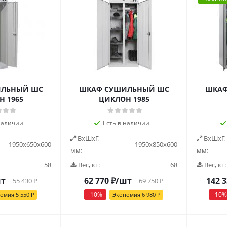
ИЛЬНЫЙ ШС
ШКАФ СУШИЛЬНЫЙ ШС
ШКАФ
Н 1965
ЦИКЛОН 1985
наличии
Есть в наличии
ВxШxГ,
ВxШxГ,
1950х650х600
1950х850х600
мм:
мм:
58
Вес, кг:
68
Вес, кг:
шт
62 770
₽
/шт
142 
55 430
₽
69 750
₽
-
10
%
-
10
%
номия
5 550
₽
Экономия
6 980
₽