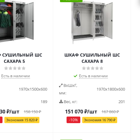
 СУШИЛЬНЫЙ ШС
ШКАФ СУШИЛЬНЫЙ ШС
САХАРА 5
САХАРА 8
Есть в наличии
Есть в наличии
ВxШxГ,
1970x1500x600
1970x1800x600
мм:
189
Вес, кг:
201
330
₽
/шт
151 070
₽
/шт
158 150
₽
167 860
₽
-
10
%
Экономия
15 820
₽
Экономия
16 790
₽