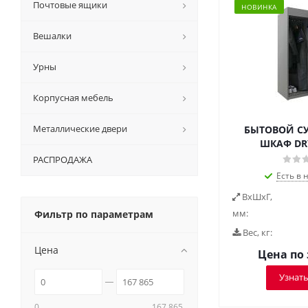
Почтовые ящики
НОВИНКА
Вешалки
Урны
Корпусная мебель
Металлические двери
БЫТОВОЙ 
ШКАФ DRY
РАСПРОДАЖА
Есть в 
ВxШxГ,
мм:
Фильтр по параметрам
Вес, кг:
Цена
Цена по
Узнать
0
167 865