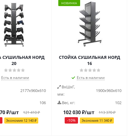
НОВИНКА
А СУШИЛЬНАЯ НОРД
СТОЙКА СУШИЛЬНАЯ НОРД
20
16
Есть в наличии
Есть в наличии
ВxШxГ,
2177x960x610
1900x960x610
мм:
106
Вес, кг:
102
270
₽
/шт
102 030
₽
/шт
121 410
₽
113 370
₽
-
10
%
Экономия
12 140
₽
Экономия
11 340
₽