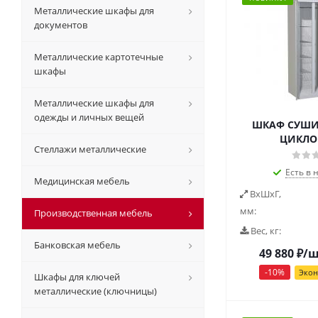
Металлические шкафы для
документов
Металлические картотечные
шкафы
Металлические шкафы для
одежды и личных вещей
ШКАФ СУШ
ЦИКЛО
Стеллажи металлические
Есть в 
Медицинская мебель
ВxШxГ,
мм:
Производственная мебель
Вес, кг:
Банковская мебель
49 880
₽
/
-
10
%
Эко
Шкафы для ключей
металлические (ключницы)