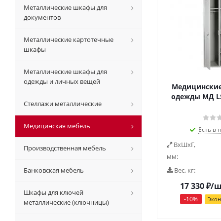
Металлические шкафы для
документов
Металлические картотечные
шкафы
Металлические шкафы для
одежды и личных вещей
Медицински
одежды МД LS 
Стеллажи металлические
Медицинская мебель
Есть в 
ВxШxГ,
Производственная мебель
мм:
Банковская мебель
Вес, кг:
17 330
₽
/
Шкафы для ключей
-
10
%
Эко
металлические (ключницы)