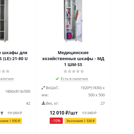
е шкафы для
Медицинские
(LE)-21-80 U
хозяйственные шкафы - МД
1 ШМ-SS
наличии
Есть в наличии
ВxШxГ,
1920*(1830) х
1860х813х500
мм:
500 х 500
42
Вес, кг:
27
шт
12 010
₽
/шт
19 260
₽
13 340
₽
-
10
%
номия
1 930
₽
Экономия
1 330
₽