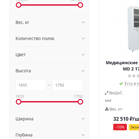
Вес, кг
Количество полок
Цвет
Медицинские 
MD 2 17
Высота
Есть в 
ВxШxГ,
1655
1750
мм:
Вес, кг:
32 510
₽
/
Ширина
-
10
%
Эко
Глубина