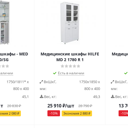
шкафы - MED
Медицинские шкафы HILFE
Медици
0/SG
MD 2 1780 R 1
наличии
Есть в наличии
1750/1811* х
ВxШxГ,
1750х1850 x
ВxШxГ,
800 х 400
мм:
800 x 400
мм:
45,1
Вес, кг:
49,3
Вес, кг:
шт
25 910
₽
/шт
13 7
20 830
₽
28 790
₽
-
10
%
-
10
номия
2 080
₽
Экономия
2 880
₽