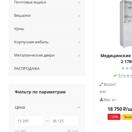
Почтовые ящики
Вешалки
Урны
Корпусная мебель
Металлические двери
Медицинские 
2 178
РАСПРОДАЖА
Есть в 
ВxШxГ,
мм:
Фильтр по параметрам
Вес, кг:
Цена
18 750
₽
/
-
10
%
Эко
15 295
36 125