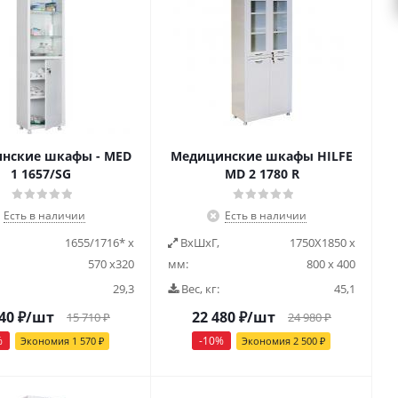
нские шкафы - MED
Медицинские шкафы HILFE
1 1657/SG
MD 2 1780 R
Есть в наличии
Есть в наличии
1655/1716* х
ВxШxГ,
1750Х1850 x
570 х320
мм:
800 x 400
29,3
Вес, кг:
45,1
40
₽
/шт
22 480
₽
/шт
15 710
₽
24 980
₽
%
-
10
%
Экономия
1 570
₽
Экономия
2 500
₽