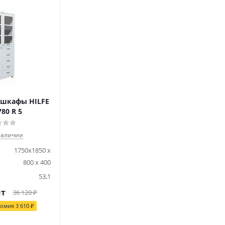
шкафы HILFE
80 R 5
наличии
1750х1850 x
800 x 400
53,1
шт
36 120
₽
номия
3 610
₽