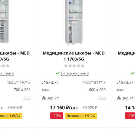
шкафы - MED
Медицинские шкафы - MED
Медици
0/SG
1 1760/SG
наличии
Есть в наличии
1655/1716* х
ВxШxГ,
1750/1811* х
ВxШxГ,
700 х 320
мм:
600 х 400
мм:
35,5
Вес, кг:
35,3
Вес, кг:
шт
17 160
₽
/шт
14 1
16 610
₽
19 070
₽
-
10
%
-
10
номия
1 660
₽
Экономия
1 910
₽