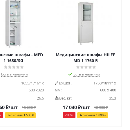
нские шкафы - MED
Медицинские шкафы HILFE
1 1650/SG
MD 1 1760 R
Есть в наличии
Есть в наличии
1655/1716* х
ВxШxГ,
1750/1811* х
500 х320
мм:
600 х 400
26,6
Вес, кг:
35,3
60
₽
/шт
17 040
₽
/шт
15 290
₽
18 930
₽
%
-
10
%
Экономия
1 530
₽
Экономия
1 890
₽