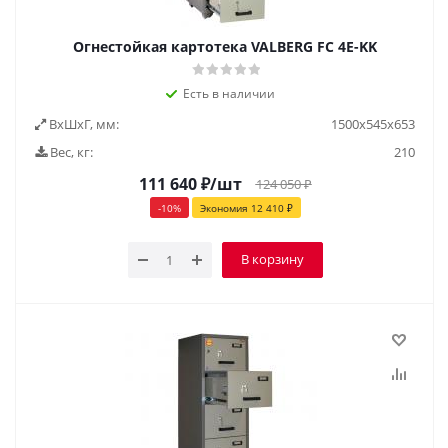
Огнестойкая картотека VALBERG FC 4Е-KK
Есть в наличии
ВxШxГ, мм:
1500х545х653
Вес, кг:
210
111 640
₽
/шт
124 050
₽
-
10
%
Экономия
12 410
₽
В корзину