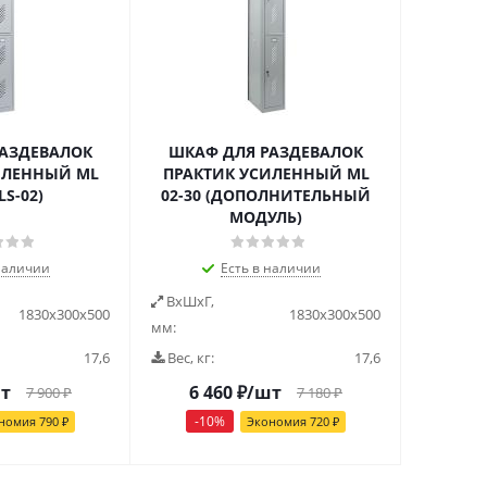
РАЗДЕВАЛОК
ШКАФ ДЛЯ РАЗДЕВАЛОК
ИЛЕННЫЙ ML
ПРАКТИК УСИЛЕННЫЙ ML
LS-02)
02-30 (ДОПОЛНИТЕЛЬНЫЙ
МОДУЛЬ)
наличии
Есть в наличии
ВxШxГ,
1830х300х500
1830х300х500
мм:
17,6
Вес, кг:
17,6
т
6 460
₽
/шт
7 900
₽
7 180
₽
-
10
%
номия
790
₽
Экономия
720
₽