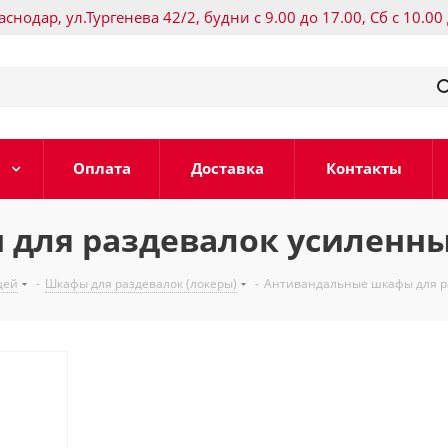
раснодар, ул.Тургенева 42/2, будни с 9.00 до 17.00, Сб с 10.00
Оплата
Доставка
Контакты
для раздевалок усиленн
щей
-
Шкафы для раздевалок (локеры)
-
Антивандальные шкафы для р