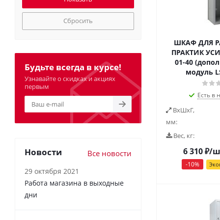
Сбросить
ШКАФ ДЛЯ 
ПРАКТИК УС
01-40 (допо
Будьте всегда в курсе!
модуль LS
Узнавайте о скидках и акциях
первым
Есть в 
ВxШxГ,
мм:
Вес, кг:
6 310
₽
/ш
Новости
Все новости
-
10
%
Эко
29 октября 2021
Работа магазина в выходные
дни