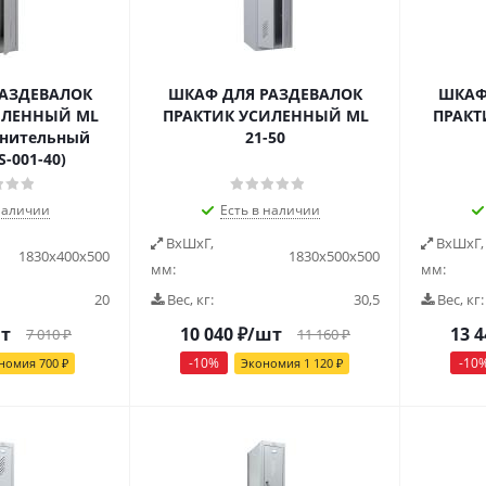
РАЗДЕВАЛОК
ШКАФ ДЛЯ РАЗДЕВАЛОК
ШКАФ
ИЛЕННЫЙ ML
ПРАКТИК УСИЛЕННЫЙ ML
ПРАКТ
лнительный
21-50
-001-40)
наличии
Есть в наличии
ВxШxГ,
ВxШxГ,
1830х400х500
1830x500x500
мм:
мм:
20
Вес, кг:
30,5
Вес, кг:
т
10 040
₽
/шт
13 4
7 010
₽
11 160
₽
-
10
%
-
10
номия
700
₽
Экономия
1 120
₽