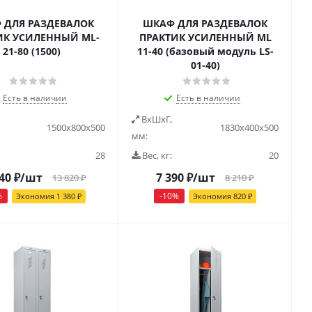
 ДЛЯ РАЗДЕВАЛОК
ШКАФ ДЛЯ РАЗДЕВАЛОК
ИК УСИЛЕННЫЙ ML-
ПРАКТИК УСИЛЕННЫЙ ML
21-80 (1500)
11-40 (базовый модуль LS-
01-40)
Есть в наличии
Есть в наличии
ВxШxГ,
1500x800x500
1830х400х500
мм:
28
Вес, кг:
20
40
₽
/шт
7 390
₽
/шт
13 820
₽
8 210
₽
%
-
10
%
Экономия
1 380
₽
Экономия
820
₽