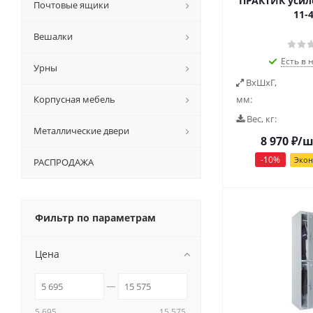
ПРАКТИК усил
Почтовые ящики
11-
Вешалки
Есть в 
Урны
ВxШxГ,
Корпусная мебель
мм:
Вес, кг:
Металлические двери
8 970
₽
/ш
-
10
%
Эко
РАСПРОДАЖА
Фильтр по параметрам
Цена
5 695
15 575