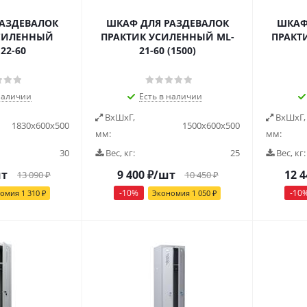
РАЗДЕВАЛОК
ШКАФ ДЛЯ РАЗДЕВАЛОК
ШКАФ
УСИЛЕННЫЙ
ПРАКТИК УСИЛЕННЫЙ ML-
ПРАКТ
22-60
21-60 (1500)
наличии
Есть в наличии
ВxШxГ,
ВxШxГ,
1830x600x500
1500x600x500
мм:
мм:
30
Вес, кг:
25
Вес, кг:
шт
9 400
₽
/шт
12 4
13 090
₽
10 450
₽
-
10
%
-
10
номия
1 310
₽
Экономия
1 050
₽