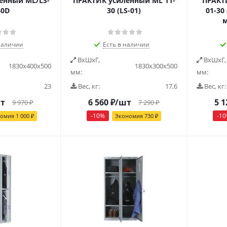
енный ML/LS-
ПРАКТИК усиленный ML 11-
ПРАКТ
40D
30 (LS-01)
01-30
м
наличии
Есть в наличии
ВxШxГ,
ВxШxГ,
1830x400x500
1830х300х500
мм:
мм:
23
Вес, кг:
17,6
Вес, кг:
т
6 560
₽
/шт
5 1
9 970
₽
7 290
₽
-
10
%
-
10
номия
1 000
₽
Экономия
730
₽