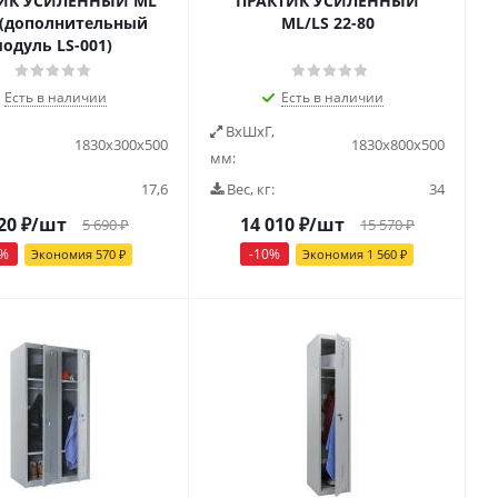
ИК УСИЛЕННЫЙ ML
ПРАКТИК УСИЛЕННЫЙ
 (дополнительный
ML/LS 22-80
одуль LS-001)
Есть в наличии
Есть в наличии
ВxШxГ,
1830х300х500
1830x800x500
мм:
17,6
Вес, кг:
34
20
₽
/шт
14 010
₽
/шт
5 690
₽
15 570
₽
%
-
10
%
Экономия
570
₽
Экономия
1 560
₽