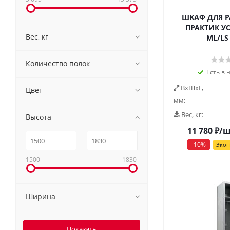
ШКАФ ДЛЯ 
ПРАКТИК 
Вес, кг
ML/LS 
Количество полок
Есть в 
ВxШxГ,
Цвет
мм:
Вес, кг:
Высота
11 780
₽
/
-
10
%
Эко
1500
1830
Ширина