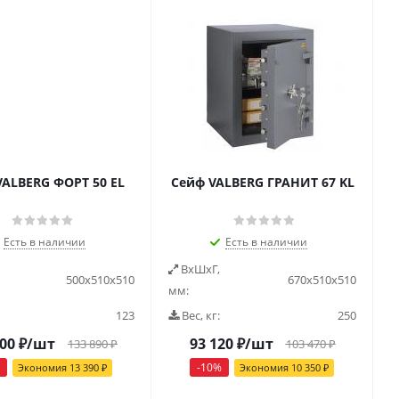
VALBERG ФОРТ 50 EL
Сейф VALBERG ГРАНИТ 67 KL
Есть в наличии
Есть в наличии
ВxШxГ,
500х510х510
670х510х510
мм:
123
Вес, кг:
250
500
₽
/шт
93 120
₽
/шт
133 890
₽
103 470
₽
-
10
%
Экономия
13 390
₽
Экономия
10 350
₽