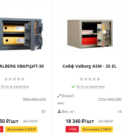
ALBERG КВАРЦИТ-30
Cейф Valberg ASM - 25 EL
Есть в наличии
Есть в наличии
ВxШxГ,
300х440х430
250х340х280
мм:
87
Вес, кг:
14
50
₽
/шт
18 340
₽
/шт
34 170
₽
20 380
₽
%
-
10
%
Экономия
3 420
₽
Экономия
2 040
₽