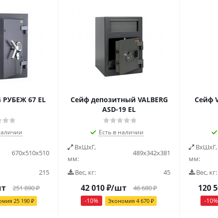
 РУБЕЖ 67 EL
Сейф депозитный VALBERG
Сейф 
ASD-19 EL
наличии
Есть в наличии
ВxШxГ,
ВxШxГ,
670х510х510
489х342х381
мм:
мм:
215
Вес, кг:
45
Вес, кг:
шт
42 010
₽
/шт
120 
251 890
₽
46 680
₽
-
10
%
-
10
%
омия
25 190
₽
Экономия
4 670
₽