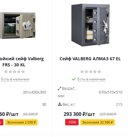
ойкий сейф Valberg
Сейф VALBERG АЛМАЗ 67 EL
FRS - 30 KL
Есть в наличии
Есть в наличии
ВxШxГ,
301х430х365
670х510х510
мм:
30
Вес, кг:
215
60
₽
/шт
293 300
₽
/шт
20 290
₽
325 890
₽
%
-
10
%
Экономия
2 030
₽
Экономия
32 590
₽