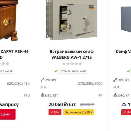
КАРАТ ASK-46
Встраиваемый сейф
Сейф V
D
VALBERG AW-1 2715
наличии
Есть в наличии
ВxШxГ,
ВxШxГ,
620х530х435
270х330х1500
мм:
мм:
110
Вес, кг:
14
Вес, кг:
 запросу
20 060
₽
/шт
25 1
22 290
₽
-
10
%
-
10
Экономия
2 230
₽
 цену