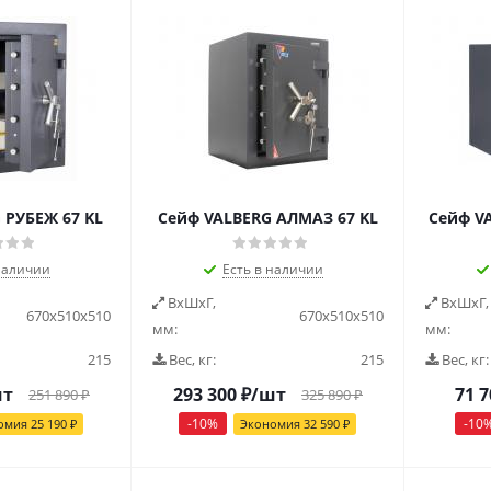
 РУБЕЖ 67 KL
Сейф VALBERG АЛМАЗ 67 KL
Сейф V
наличии
Есть в наличии
ВxШxГ,
ВxШxГ,
670х510х510
670х510х510
мм:
мм:
215
Вес, кг:
215
Вес, кг:
шт
293 300
₽
/шт
71 7
251 890
₽
325 890
₽
-
10
%
-
10
омия
25 190
₽
Экономия
32 590
₽