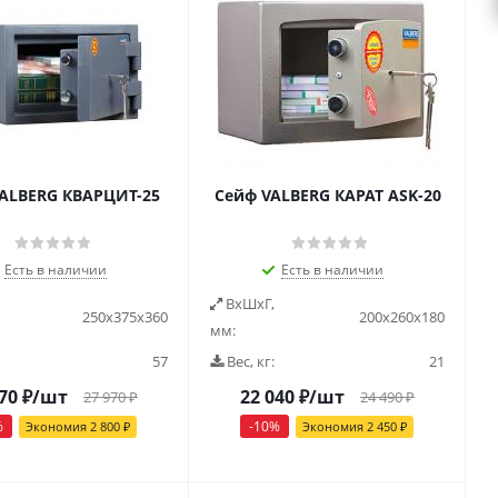
ALBERG КВАРЦИТ-25
Сейф VALBERG КАРАТ ASK-20
Есть в наличии
Есть в наличии
ВxШxГ,
250х375х360
200х260х180
мм:
57
Вес, кг:
21
70
₽
/шт
22 040
₽
/шт
27 970
₽
24 490
₽
%
-
10
%
Экономия
2 800
₽
Экономия
2 450
₽