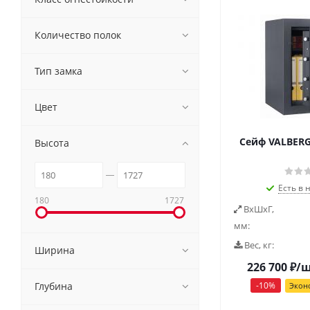
Количество полок
Тип замка
Цвет
Сейф VALBERG
Высота
Есть в 
180
1727
ВxШxГ,
мм:
Вес, кг:
Ширина
226 700
₽
/
Глубина
-
10
%
Экон