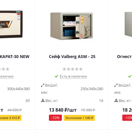
КАРАТ-30 NEW
Cейф Valberg ASM - 25
Огнест
наличии
Есть в наличии
ВxШxГ,
ВxШxГ,
300х440х380
250х340х280
мм:
мм:
65
Вес, кг:
14
Вес, кг:
шт
13 840
₽
/шт
18 2
44 090
₽
15 380
₽
-
10
%
-
10
номия
4 410
₽
Экономия
1 540
₽