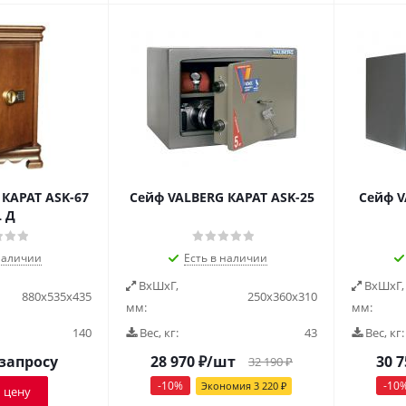
КАРАТ ASK-67
Сейф VALBERG КАРАТ ASK-25
Сейф V
L Д
наличии
Есть в наличии
ВxШxГ,
ВxШxГ,
880х535х435
250х360х310
мм:
мм:
140
Вес, кг:
43
Вес, кг:
 запросу
28 970
₽
/шт
30 7
32 190
₽
-
10
%
-
10
Экономия
3 220
₽
 цену