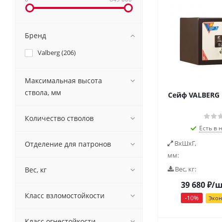
Бренд
Valberg (
206
)
Максимальная высота
ствола, мм
Сейф VALBERG 
Количество стволов
Есть в 
ВxШxГ,
Отделение для патронов
мм:
Вес, кг:
Вес, кг
39 680
₽
/
Класс взломостойкости
-
10
%
Эко
Класс огнестойкости