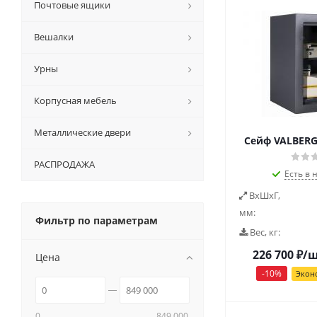
Почтовые ящики
Вешалки
Урны
Корпусная мебель
Металлические двери
Сейф VALBERG
РАСПРОДАЖА
Есть в 
ВxШxГ,
мм:
Фильтр по параметрам
Вес, кг:
226 700
₽
/
Цена
-
10
%
Экон
0
849 000