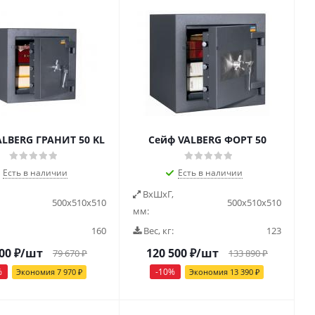
ALBERG ГРАНИТ 50 KL
Сейф VALBERG ФОРТ 50
Есть в наличии
Есть в наличии
ВxШxГ,
500х510х510
500х510х510
мм:
160
Вес, кг:
123
00
₽
/шт
120 500
₽
/шт
79 670
₽
133 890
₽
%
-
10
%
Экономия
7 970
₽
Экономия
13 390
₽