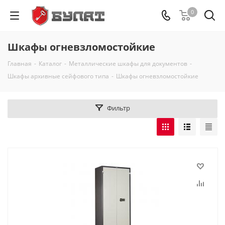
0
Шкафы огневзломостойкие
Главная
-
Каталог
-
Металлические шкафы для документов
-
Шкафы архивные сейфового типа
-
Шкафы огневзломостойкие
Фильтр