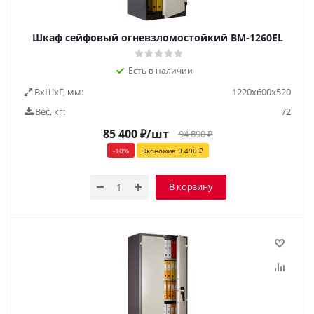
Шкаф сейфовый огневзломостойкий BM-1260EL
Есть в наличии
ВxШxГ, мм:
1220х600х520
Вес, кг:
72
85 400
₽
/шт
94 890
₽
-
10
%
Экономия
9 490
₽
В корзину