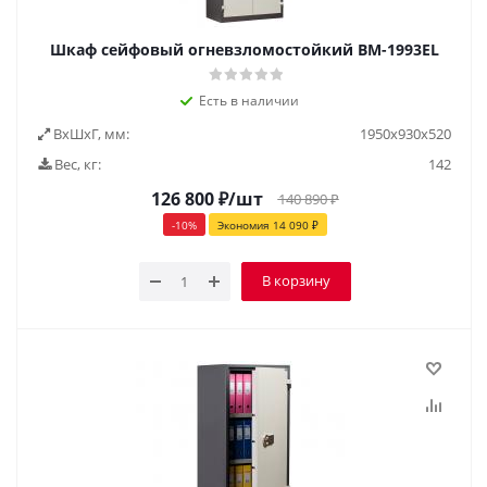
Шкаф сейфовый огневзломостойкий BM-1993EL
Есть в наличии
ВxШxГ, мм:
1950х930х520
Вес, кг:
142
126 800
₽
/шт
140 890
₽
-
10
%
Экономия
14 090
₽
В корзину