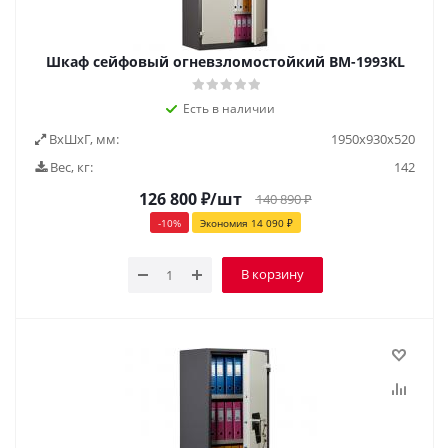
Шкаф сейфовый огневзломостойкий BM-1993KL
Есть в наличии
ВxШxГ, мм:
1950х930х520
Вес, кг:
142
126 800
₽
/шт
140 890
₽
-
10
%
Экономия
14 090
₽
В корзину