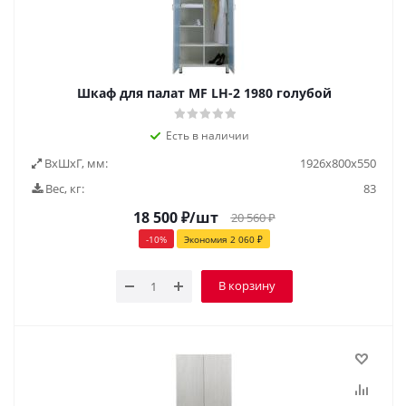
Шкаф для палат MF LH-2 1980 голубой
Есть в наличии
ВxШxГ, мм:
1926x800x550
Вес, кг:
83
18 500
₽
/шт
20 560
₽
-
10
%
Экономия
2 060
₽
В корзину