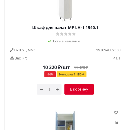
Шкаф для палат МF LH-1 1940.1
Есть в наличии
ВxШxГ, мм:
1926x400x550
Вес, кг:
41,1
10 320
₽
/шт
11 470
₽
-
10
%
Экономия
1 150
₽
В корзину