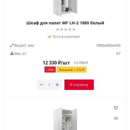
Шкаф для палат MF LH-2 1880 белый
Есть в наличии
ВxШxГ, мм:
1800x800x550
Вес, кг:
67
12 330
₽
/шт
13 700
₽
-
10
%
Экономия
1 370
₽
В корзину