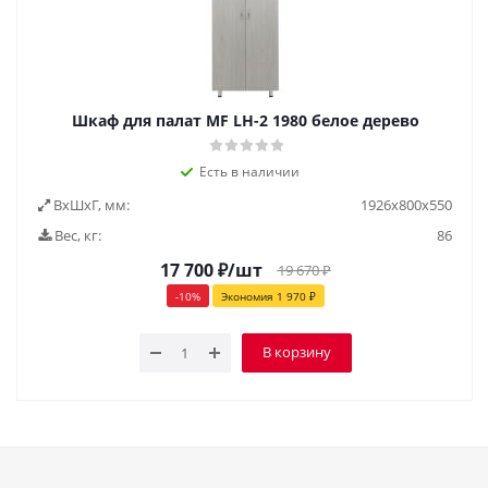
Шкаф для палат MF LH-2 1980 белое дерево
Есть в наличии
ВxШxГ, мм:
1926x800x550
Вес, кг:
86
17 700
₽
/шт
19 670
₽
-
10
%
Экономия
1 970
₽
В корзину