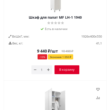
Шкаф для палат МF LH-1 1940
Есть в наличии
ВxШxГ, мм:
1926x400x550
Вес, кг:
41,1
9 440
₽
/шт
10 490
₽
-
10
%
Экономия
1 050
₽
В корзину