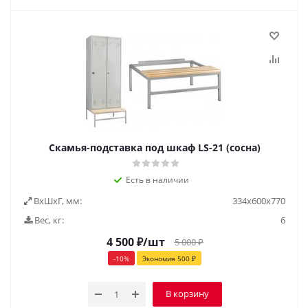
Скамья-подставка под шкаф LS-21 (сосна)
Есть в наличии
ВxШxГ, мм:
334x600x770
Вес, кг:
6
4 500
₽
/шт
5 000
₽
-
10
%
Экономия
500
₽
В корзину