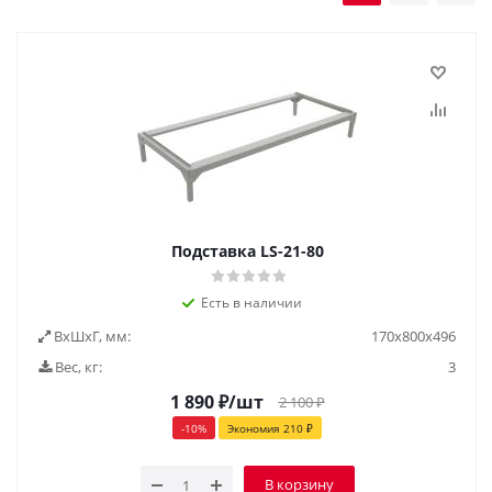
Подставка LS-21-80
Есть в наличии
ВxШxГ, мм:
170x800x496
Вес, кг:
3
1 890
₽
/шт
2 100
₽
-
10
%
Экономия
210
₽
В корзину