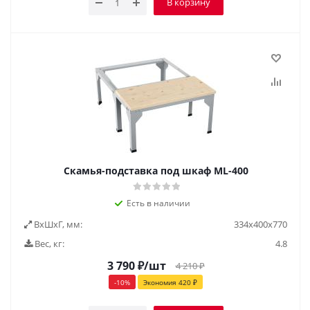
В корзину
Скамья-подставка под шкаф ML-400
Есть в наличии
ВxШxГ, мм:
334x400x770
Вес, кг:
4.8
3 790
₽
/шт
4 210
₽
-
10
%
Экономия
420
₽