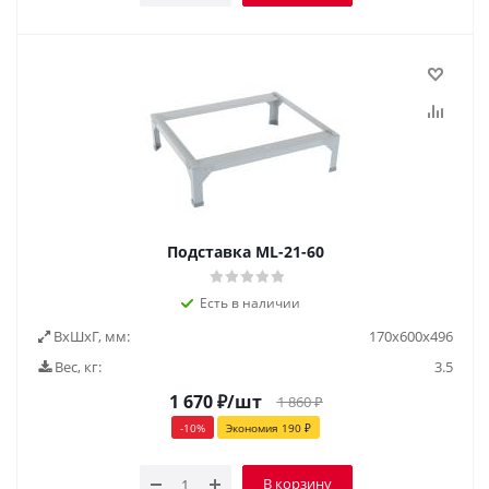
Подставка ML-21-60
Есть в наличии
ВxШxГ, мм:
170x600x496
Вес, кг:
3.5
1 670
₽
/шт
1 860
₽
-
10
%
Экономия
190
₽
В корзину