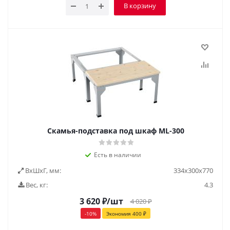
В корзину
Скамья-подставка под шкаф ML-300
Есть в наличии
ВxШxГ, мм:
334x300x770
Вес, кг:
4.3
3 620
₽
/шт
4 020
₽
-
10
%
Экономия
400
₽