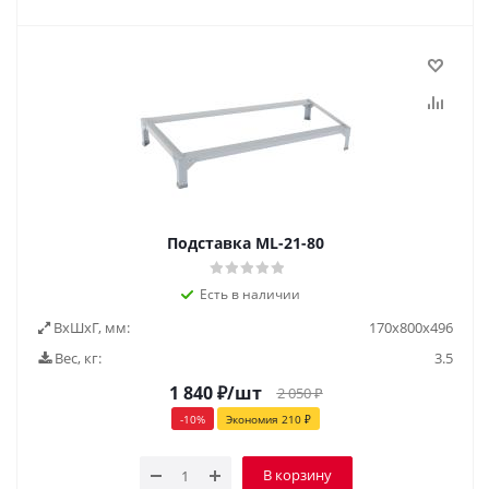
Подставка ML-21-80
Есть в наличии
ВxШxГ, мм:
170x800x496
Вес, кг:
3.5
1 840
₽
/шт
2 050
₽
-
10
%
Экономия
210
₽
В корзину