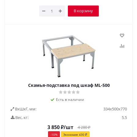
В корзину
Скамья-подставка под шкаф ML-500
Есть в наличии
ВxШxГ, мм:
334x500x770
Вес, кг:
5.5
3 850
₽
/шт
4 280
₽
-
10
%
Экономия
430
₽