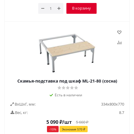
В корзину
Скамья-подставка под шкаф ML-21-80 (сосна)
Есть в наличии
ВxШxГ, мм:
334x800x770
Вес, кг:
8.7
5 090
₽
/шт
5 660
₽
-
10
%
Экономия
570
₽