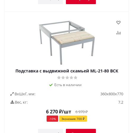
Подставка с выдвижной скамьей ML-21-80 ВСК
Есть в наличии
ВxШxГ, мм:
360x800x770
Вес, кг:
7.2
6 270
₽
/шт
6 970
₽
-
10
%
Экономия
700
₽