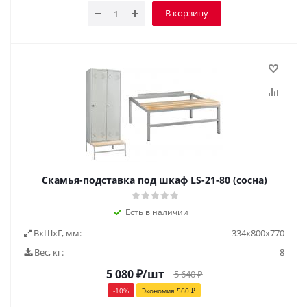
В корзину
Скамья-подставка под шкаф LS-21-80 (сосна)
Есть в наличии
ВxШxГ, мм:
334x800x770
Вес, кг:
8
5 080
₽
/шт
5 640
₽
-
10
%
Экономия
560
₽