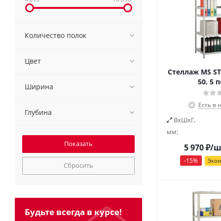
Количество полок
Цвет
Стеллаж MS ST
50, 5 
Ширина
Есть в 
Глубина
ВxШxГ,
мм:
5 970
₽
/ш
-
15
%
Эко
Сбросить
Будьте всегда в курсе!