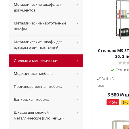
Металлические шкафы для
документов
Металлические картотечные
шкафы
Металлические шкафы для
одежды и личных вещей
Стеллаж MS ST
30, 3 
Стеллажи металлические
Есть в 
Медицинская мебель
ВxШxГ,
мм:
Производственная мебель
3 580
₽
/ш
Банковская мебель
-
15
%
Эко
Шкафы для ключей
металлические (ключницы)