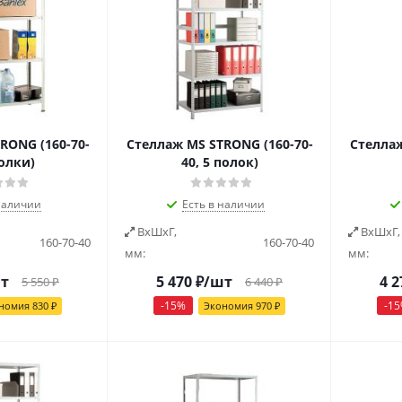
RONG (160-70-
Стеллаж MS STRONG (160-70-
Стеллаж
полки)
40, 5 полок)
наличии
Есть в наличии
ВxШxГ,
ВxШxГ,
160-70-40
160-70-40
мм:
мм:
т
5 470
₽
/шт
4 2
5 550
₽
6 440
₽
-
15
%
-
15
номия
830
₽
Экономия
970
₽