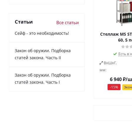
Статьи
Все статьи
Сейф - это необходимость!
Стеллаж MS ST
60, 5 
Закон об оружии. Подборка
Есть в 
статей закона. Часть II
ВxШxГ,
мм:
Закон об оружии. Подборка
6 940
₽
/ш
статей закона. Часть I
-
15
%
Эко