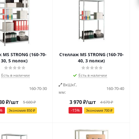
 MS STRONG (160-70-
Стеллаж MS STRONG (160-70-
30, 5 полок)
40, 3 полки)
Есть в наличии
Есть в наличии
ВxШxГ,
160-70-30
160-70-40
мм:
30
₽
/шт
3 970
₽
/шт
5 680
₽
4 670
₽
%
-
15
%
Экономия
850
₽
Экономия
700
₽