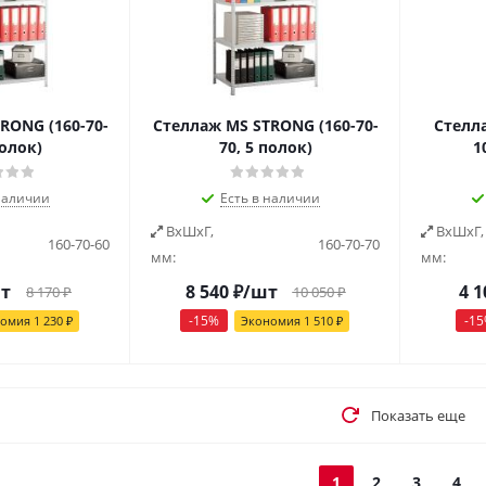
RONG (160-70-
Стеллаж MS STRONG (160-70-
Стелл
полок)
70, 5 полок)
1
наличии
Есть в наличии
ВxШxГ,
ВxШxГ,
160-70-60
160-70-70
мм:
мм:
т
8 540
₽
/шт
4 1
8 170
₽
10 050
₽
-
15
%
-
15
номия
1 230
₽
Экономия
1 510
₽
Показать еще
1
2
3
4