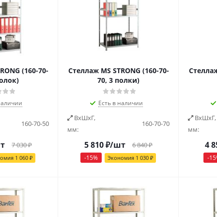
RONG (160-70-
Стеллаж MS STRONG (160-70-
Стеллаж
полок)
70, 3 полки)
наличии
Есть в наличии
ВxШxГ,
ВxШxГ,
160-70-50
160-70-70
мм:
мм:
т
5 810
₽
/шт
4 8
7 030
₽
6 840
₽
-
15
%
-
15
номия
1 060
₽
Экономия
1 030
₽