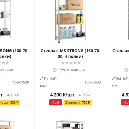
RONG (160-70-
Стеллаж MS STRONG (160-70-
Стеллаж
полки)
30, 4 полки)
наличии
Есть в наличии
ВxШxГ,
ВxШxГ,
160-70-30
160-70-30
мм:
мм:
т
4 200
₽
/шт
4 8
4 210
₽
4 950
₽
-
15
%
-
15
номия
630
₽
Экономия
750
₽