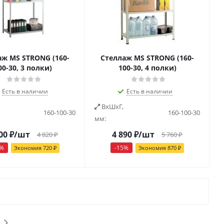
аж MS STRONG (160-
Стеллаж MS STRONG (160-
00-30, 3 полки)
100-30, 4 полки)
Есть в наличии
Есть в наличии
ВxШxГ,
160-100-30
160-100-30
мм:
00
₽
/шт
4 890
₽
/шт
4 820
₽
5 760
₽
%
-
15
%
Экономия
720
₽
Экономия
870
₽