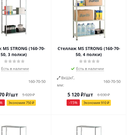
 MS STRONG (160-70-
Стеллаж MS STRONG (160-70-
50, 3 полки)
50, 4 полки)
Есть в наличии
Есть в наличии
ВxШxГ,
160-70-50
160-70-50
мм:
70
₽
/шт
5 120
₽
/шт
5 020
₽
6 030
₽
%
-
15
%
Экономия
750
₽
Экономия
910
₽