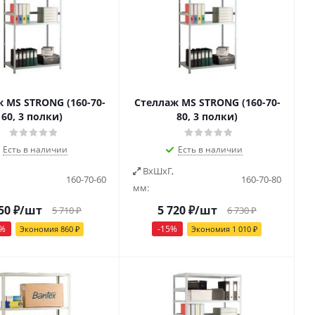
 MS STRONG (160-70-
Стеллаж MS STRONG (160-70-
60, 3 полки)
80, 3 полки)
Есть в наличии
Есть в наличии
ВxШxГ,
160-70-60
160-70-80
мм:
50
₽
/шт
5 720
₽
/шт
5 710
₽
6 730
₽
%
-
15
%
Экономия
860
₽
Экономия
1 010
₽