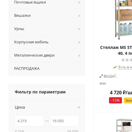
Почтовые ящики
Вешалки
Урны
Корпусная мебель
Стеллаж MS ST
40, 4 
Металлические двери
Есть в 
РАСПРОДАЖА
ВxШxГ,
мм:
Фильтр по параметрам
4 720
₽
/ш
-
15
%
Эко
Цена
4 219
16 050