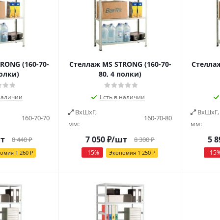
RONG (160-70-
Стеллаж MS STRONG (160-70-
Стеллаж
полки)
80, 4 полки)
наличии
Есть в наличии
ВxШxГ,
ВxШxГ,
160-70-70
160-70-80
мм:
мм:
т
7 050
₽
/шт
5 8
8 440
₽
8 300
₽
-
15
%
-
15
номия
1 260
₽
Экономия
1 250
₽