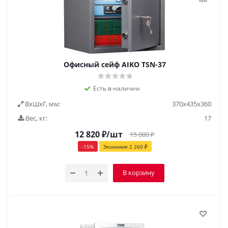
Офисный сейф AIKO ТSN-37
Есть в наличии
ВxШxГ, мм:
370х435х360
Вес, кг:
17
12 820
₽
/шт
15 080
₽
-
15
%
Экономия
2 260
₽
В корзину