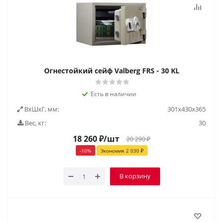
Огнестойкий сейф Valberg FRS - 30 KL
Есть в наличии
ВxШxГ, мм:
301х430х365
Вес, кг:
30
18 260
₽
/шт
20 290
₽
-
10
%
Экономия
2 030
₽
В корзину