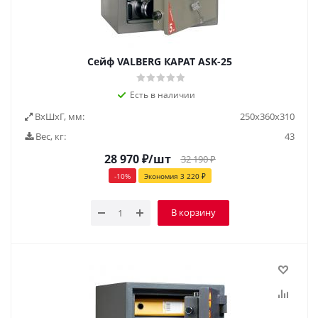
Сейф VALBERG КАРАТ ASK-25
Есть в наличии
ВxШxГ, мм:
250х360х310
Вес, кг:
43
28 970
₽
/шт
32 190
₽
-
10
%
Экономия
3 220
₽
В корзину