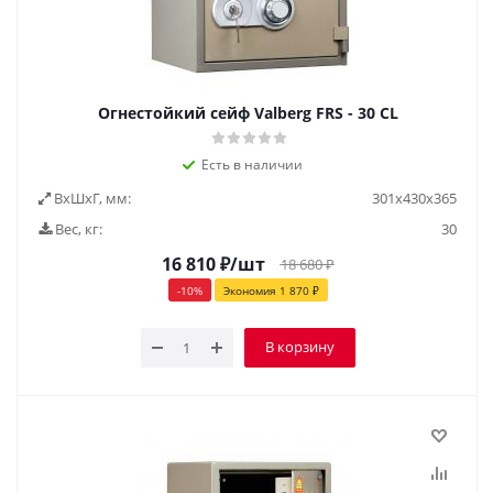
Огнестойкий сейф Valberg FRS - 30 CL
Есть в наличии
ВxШxГ, мм:
301х430х365
Вес, кг:
30
16 810
₽
/шт
18 680
₽
-
10
%
Экономия
1 870
₽
В корзину