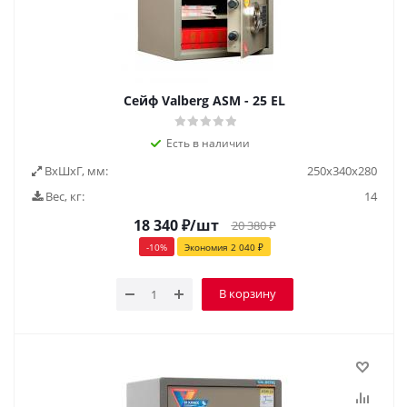
Cейф Valberg ASM - 25 EL
Есть в наличии
ВxШxГ, мм:
250х340х280
Вес, кг:
14
18 340
₽
/шт
20 380
₽
-
10
%
Экономия
2 040
₽
В корзину