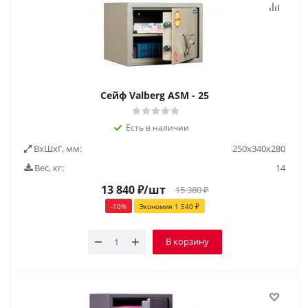
Cейф Valberg ASM - 25
Есть в наличии
ВxШxГ, мм:
250х340х280
Вес, кг:
14
13 840
₽
/шт
15 380
₽
-
10
%
Экономия
1 540
₽
В корзину