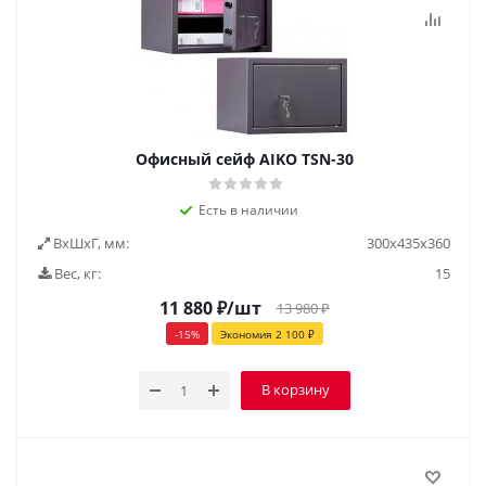
Офисный сейф AIKO ТSN-30
Есть в наличии
ВxШxГ, мм:
300х435х360
Вес, кг:
15
11 880
₽
/шт
13 980
₽
-
15
%
Экономия
2 100
₽
В корзину