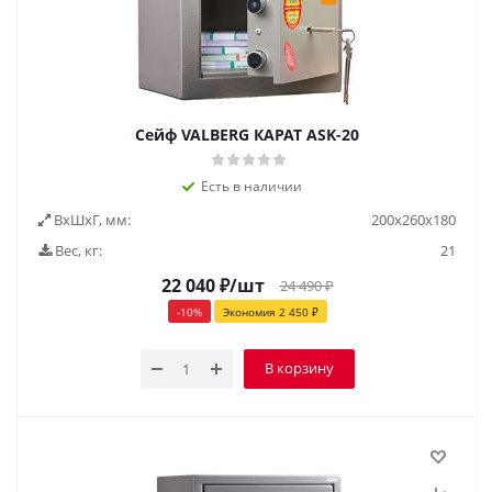
Сейф VALBERG КАРАТ ASK-20
Есть в наличии
ВxШxГ, мм:
200х260х180
Вес, кг:
21
22 040
₽
/шт
24 490
₽
-
10
%
Экономия
2 450
₽
В корзину