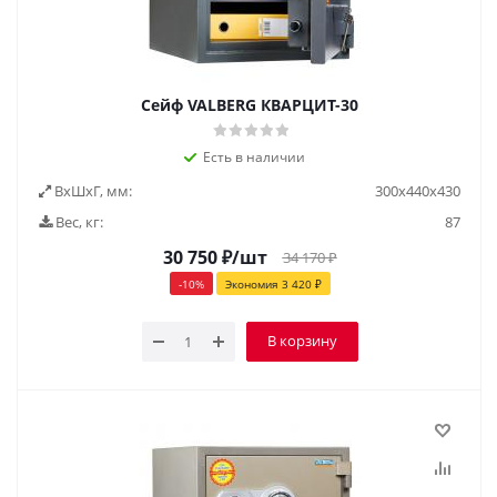
Сейф VALBERG КВАРЦИТ-30
Есть в наличии
ВxШxГ, мм:
300х440х430
Вес, кг:
87
30 750
₽
/шт
34 170
₽
-
10
%
Экономия
3 420
₽
В корзину