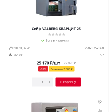
Сейф VALBERG КВАРЦИТ-25
Есть в наличии
ВxШxГ, мм:
250х375х360
Вес, кг:
57
25 170
₽
/шт
27 970
₽
-
10
%
Экономия
2 800
₽
В корзину