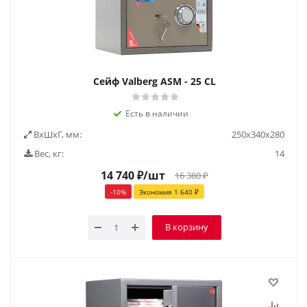
Cейф Valberg ASM - 25 CL
Есть в наличии
ВxШxГ, мм:
250х340х280
Вес, кг:
14
14 740
₽
/шт
16 380
₽
-
10
%
Экономия
1 640
₽
В корзину