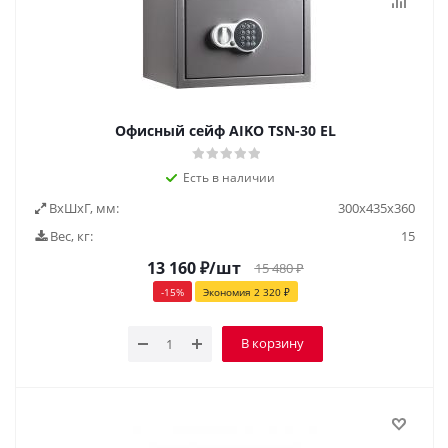
Офисный сейф AIKO ТSN-30 EL
Есть в наличии
ВxШxГ, мм:
300х435х360
Вес, кг:
15
13 160
₽
/шт
15 480
₽
-
15
%
Экономия
2 320
₽
В корзину