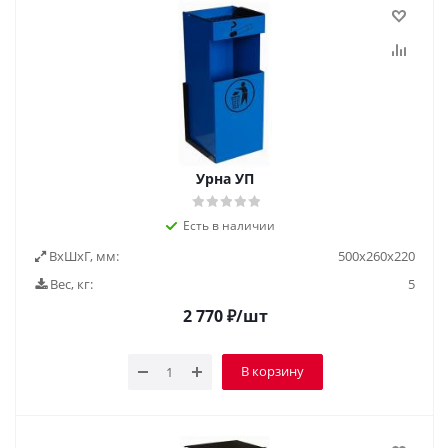
Урна УП
Есть в наличии
ВxШxГ, мм:
500х260х220
Вес, кг:
5
2 770
₽
/шт
В корзину