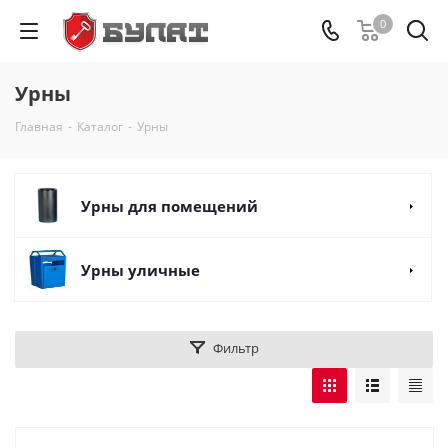
0
Урны
Главная
-
Каталог
-
Урны
Урны для помещений
Урны уличные
Фильтр