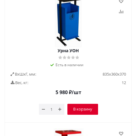
Урна УОН
Есть в наличии
ВxШxГ, мм:
835х360х370
Вес, кг:
12
5 980
₽
/шт
В корзину