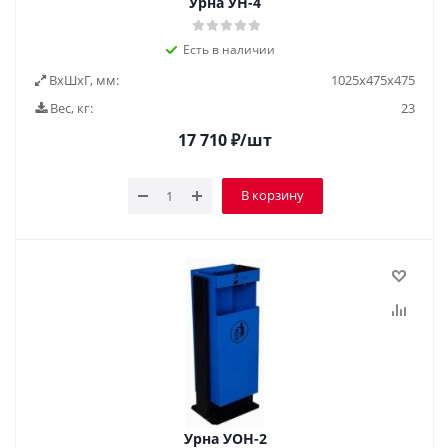
Урна УН-4
Есть в наличии
ВxШxГ, мм:
1025х475х475
Вес, кг:
23
17 710
₽
/шт
В корзину
Урна УОН-2