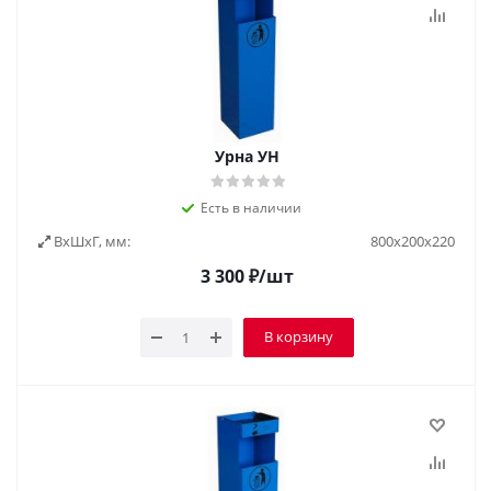
Урна УН
Есть в наличии
ВxШxГ, мм:
800х200х220
3 300
₽
/шт
В корзину