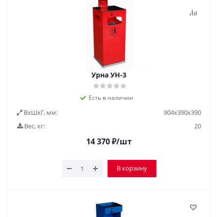
Урна УН-3
Есть в наличии
ВxШxГ, мм:
904х390х390
Вес, кг:
20
14 370
₽
/шт
В корзину