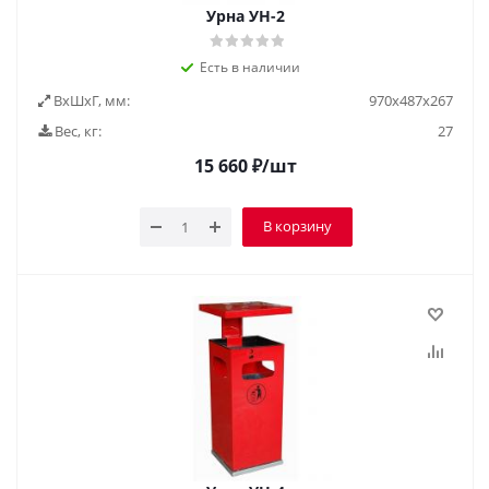
Урна УН-2
Есть в наличии
ВxШxГ, мм:
970х487х267
Вес, кг:
27
15 660
₽
/шт
В корзину