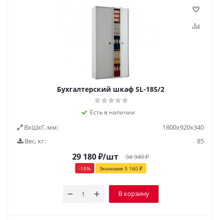
Бухгалтерский шкаф SL-185/2
Есть в наличии
ВxШxГ, мм:
1800x920x340
Вес, кг:
85
29 180
₽
/шт
34 340
₽
-
15
%
Экономия
5 160
₽
В корзину