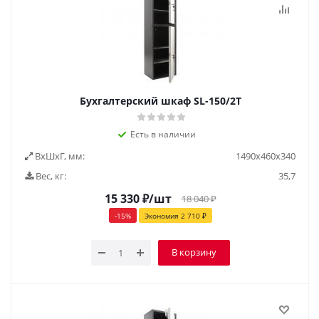
Бухгалтерский шкаф SL-150/2Т
Есть в наличии
ВxШxГ, мм:
1490x460x340
Вес, кг:
35,7
15 330
₽
/шт
18 040
₽
-
15
%
Экономия
2 710
₽
В корзину