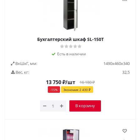
Бухгалтерский шкаф SL-150Т
Есть в наличии
ВxШxГ, мм:
1490x460x340
Вес, кг:
32,5
13 750
₽
/шт
16 180
₽
-
15
%
Экономия
2 430
₽
В корзину