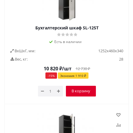
Бухгалтерский шкаф SL-125Т
Есть в наличии
ВxШxГ, мм:
1252x460x340
Вес, кг:
28
10 820
₽
/шт
12 730
₽
-
15
%
Экономия
1 910
₽
В корзину