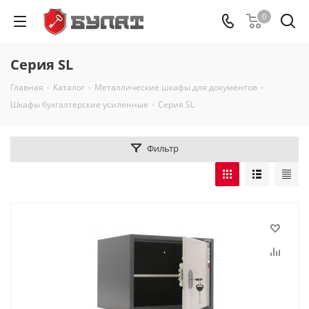
0
Серия SL
Главная
-
Каталог
-
Металлические шкафы для документов
-
Шкафы бухгалтерские усиленные
-
Серия SL
Фильтр