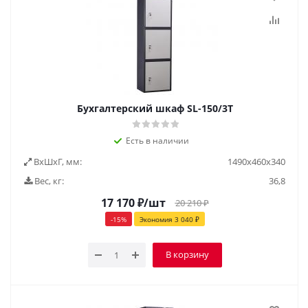
Бухгалтерский шкаф SL-150/3Т
Есть в наличии
ВxШxГ, мм:
1490x460x340
Вес, кг:
36,8
17 170
₽
/шт
20 210
₽
-
15
%
Экономия
3 040
₽
В корзину