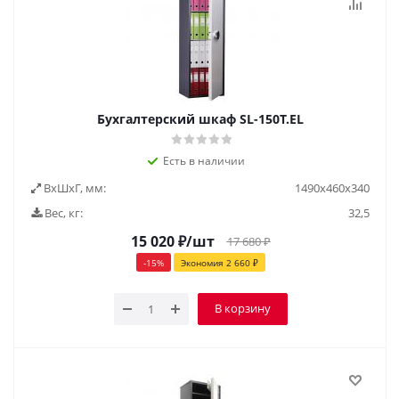
Бухгалтерский шкаф SL-150T.EL
Есть в наличии
ВxШxГ, мм:
1490x460x340
Вес, кг:
32,5
15 020
₽
/шт
17 680
₽
-
15
%
Экономия
2 660
₽
В корзину