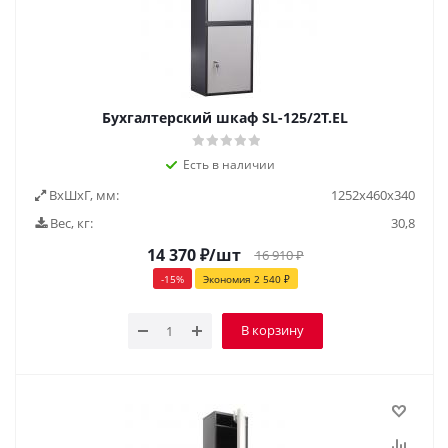
Бухгалтерский шкаф SL-125/2Т.EL
Есть в наличии
ВxШxГ, мм:
1252x460x340
Вес, кг:
30,8
14 370
₽
/шт
16 910
₽
-
15
%
Экономия
2 540
₽
В корзину