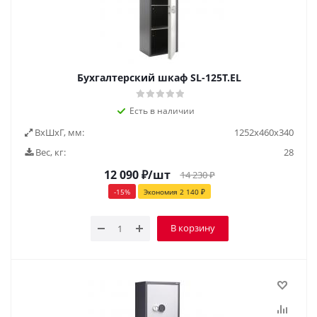
Бухгалтерский шкаф SL-125T.EL
Есть в наличии
ВxШxГ, мм:
1252x460x340
Вес, кг:
28
12 090
₽
/шт
14 230
₽
-
15
%
Экономия
2 140
₽
В корзину