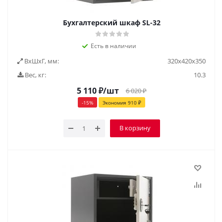
Бухгалтерский шкаф SL-32
Есть в наличии
ВxШxГ, мм:
320х420х350
Вес, кг:
10.3
5 110
₽
/шт
6 020
₽
-
15
%
Экономия
910
₽
В корзину