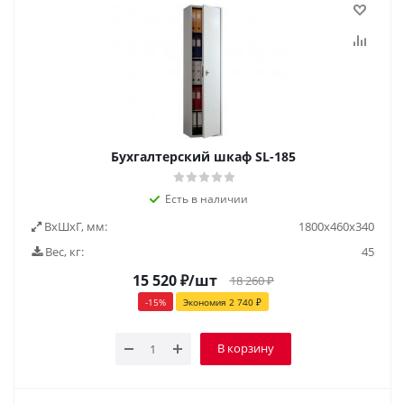
Бухгалтерский шкаф SL-185
Есть в наличии
ВxШxГ, мм:
1800x460x340
Вес, кг:
45
15 520
₽
/шт
18 260
₽
-
15
%
Экономия
2 740
₽
В корзину