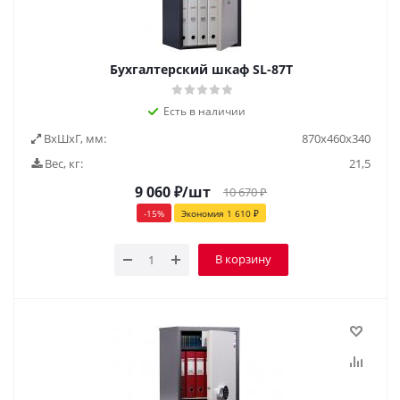
Бухгалтерский шкаф SL-87Т
Есть в наличии
ВxШxГ, мм:
870x460x340
Вес, кг:
21,5
9 060
₽
/шт
10 670
₽
-
15
%
Экономия
1 610
₽
В корзину