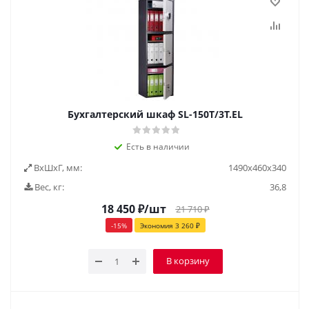
Бухгалтерский шкаф SL-150T/3Т.EL
Есть в наличии
ВxШxГ, мм:
1490x460x340
Вес, кг:
36,8
18 450
₽
/шт
21 710
₽
-
15
%
Экономия
3 260
₽
В корзину