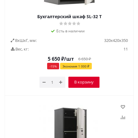
Бухгалтерский шкаф SL-32 Т
Есть в наличии
ВxШxГ, мм:
320х420х350
Вес, кг:
11
5 650
₽
/шт
6 650
₽
-
15
%
Экономия
1 000
₽
В корзину