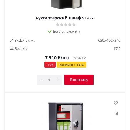
Бухгалтерский шкаф SL-65Т
Есть в наличии
ВxШxГ, мм:
630x460x340
Вес, кг:
17,5
7 510
₽
/шт
8 840
₽
-
15
%
Экономия
1 330
₽
В корзину