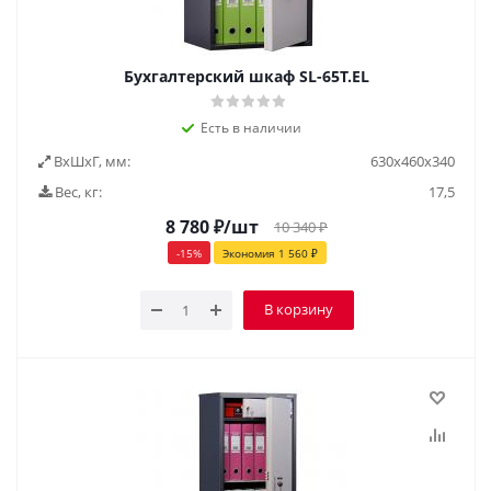
Бухгалтерский шкаф SL-65Т.EL
Есть в наличии
ВxШxГ, мм:
630x460x340
Вес, кг:
17,5
8 780
₽
/шт
10 340
₽
-
15
%
Экономия
1 560
₽
В корзину