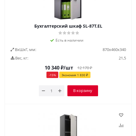
Бухгалтерский шкаф SL-87Т.EL
Есть в наличии
ВxШxГ, мм:
870x460x340
Вес, кг:
21,5
10 340
₽
/шт
12 170
₽
-
15
%
Экономия
1 830
₽
В корзину