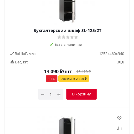
Бухгалтерский шкаф SL-125/2Т
Есть в наличии
ВxШxГ, мм:
1252x460x340
Вес, кг:
30,8
13 090
₽
/шт
15 410
₽
-
15
%
Экономия
2 320
₽
В корзину