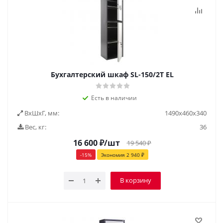
Бухгалтерский шкаф SL-150/2Т EL
Есть в наличии
ВxШxГ, мм:
1490x460x340
Вес, кг:
36
16 600
₽
/шт
19 540
₽
-
15
%
Экономия
2 940
₽
В корзину