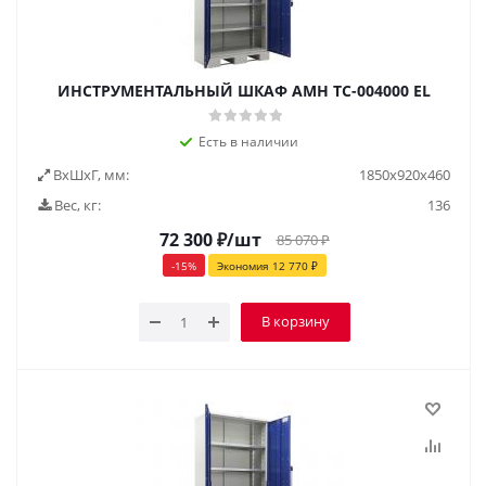
ИНСТРУМЕНТАЛЬНЫЙ ШКАФ AMH TC-004000 EL
Есть в наличии
ВxШxГ, мм:
1850x920x460
Вес, кг:
136
72 300
₽
/шт
85 070
₽
-
15
%
Экономия
12 770
₽
В корзину