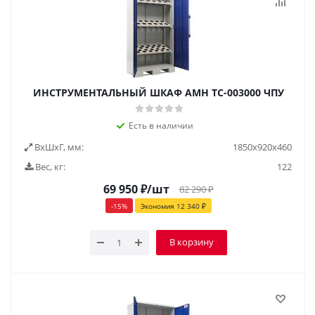
ИНСТРУМЕНТАЛЬНЫЙ ШКАФ AMH TC-003000 ЧПУ
Есть в наличии
ВxШxГ, мм:
1850x920x460
Вес, кг:
122
69 950
₽
/шт
82 290
₽
-
15
%
Экономия
12 340
₽
В корзину