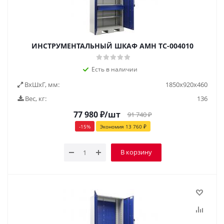
ИНСТРУМЕНТАЛЬНЫЙ ШКАФ AMH TC-004010
Есть в наличии
ВxШxГ, мм:
1850x920x460
Вес, кг:
136
77 980
₽
/шт
91 740
₽
-
15
%
Экономия
13 760
₽
В корзину