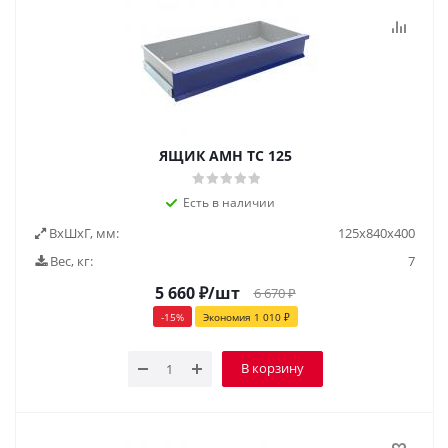
ЯЩИК AMH TC 125
Есть в наличии
ВxШxГ, мм:
125x840x400
Вес, кг:
7
5 660
₽
/шт
6 670
₽
-
15
%
Экономия
1 010
₽
В корзину