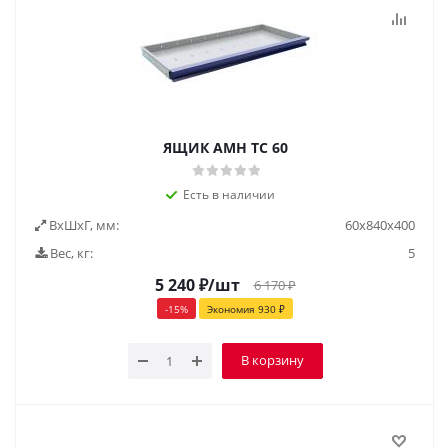
ЯЩИК AMH TC 60
Есть в наличии
ВxШxГ, мм:
60x840x400
Вес, кг:
5
5 240
₽
/шт
6 170
₽
-
15
%
Экономия
930
₽
В корзину