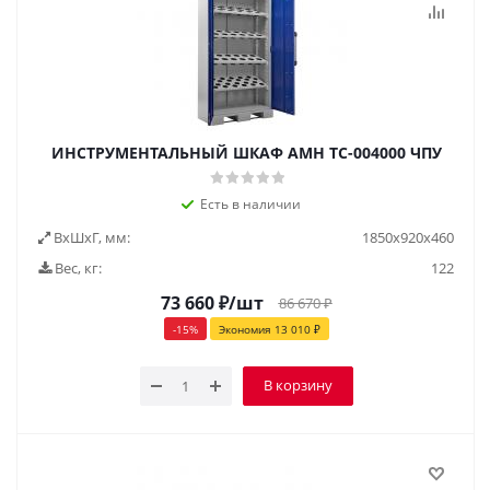
ИНСТРУМЕНТАЛЬНЫЙ ШКАФ AMH TC-004000 ЧПУ
Есть в наличии
ВxШxГ, мм:
1850x920x460
Вес, кг:
122
73 660
₽
/шт
86 670
₽
-
15
%
Экономия
13 010
₽
В корзину