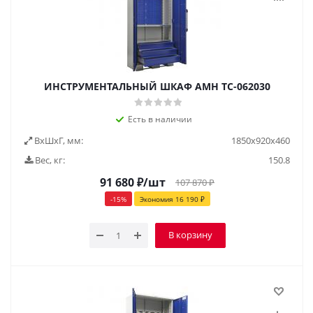
ИНСТРУМЕНТАЛЬНЫЙ ШКАФ AMH TC-062030
Есть в наличии
ВxШxГ, мм:
1850x920x460
Вес, кг:
150.8
91 680
₽
/шт
107 870
₽
-
15
%
Экономия
16 190
₽
В корзину