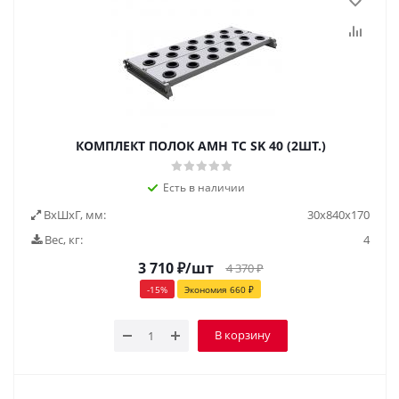
КОМПЛЕКТ ПОЛОК AMH TC SK 40 (2ШТ.)
Есть в наличии
ВxШxГ, мм:
30x840x170
Вес, кг:
4
3 710
₽
/шт
4 370
₽
-
15
%
Экономия
660
₽
В корзину