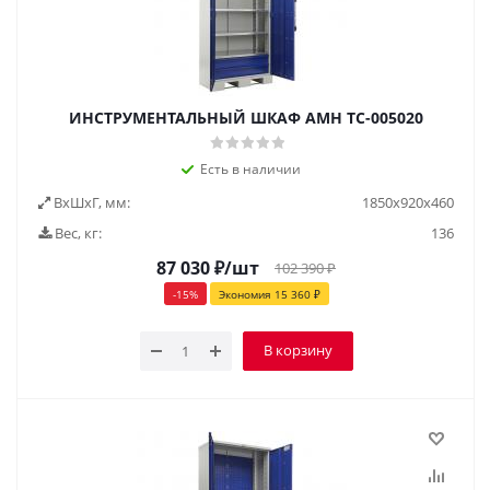
ИНСТРУМЕНТАЛЬНЫЙ ШКАФ AMH TC-005020
Есть в наличии
ВxШxГ, мм:
1850x920x460
Вес, кг:
136
87 030
₽
/шт
102 390
₽
-
15
%
Экономия
15 360
₽
В корзину