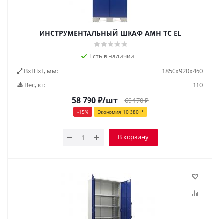
ИНСТРУМЕНТАЛЬНЫЙ ШКАФ AMH TC EL
Есть в наличии
ВxШxГ, мм:
1850x920x460
Вес, кг:
110
58 790
₽
/шт
69 170
₽
-
15
%
Экономия
10 380
₽
В корзину