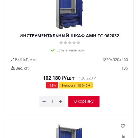
ИНСТРУМЕНТАЛЬНЫЙ ШКАФ AMH TC-062032
Есть в наличии
ВxШxГ, мм:
1850x920x460
Вес, кг:
136
102 180
₽
/шт
120 220
₽
-
15
%
Экономия
18 040
₽
В корзину