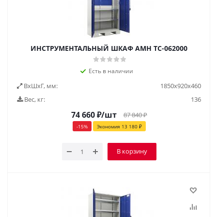
ИНСТРУМЕНТАЛЬНЫЙ ШКАФ AMH TC-062000
Есть в наличии
ВxШxГ, мм:
1850x920x460
Вес, кг:
136
74 660
₽
/шт
87 840
₽
-
15
%
Экономия
13 180
₽
В корзину