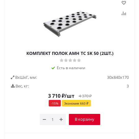
КОМПЛЕКТ ПОЛОК AMH TC SK 50 (2ШТ.)
Есть в наличии
ВxШxГ, мм:
30x840x170
Вес, кг:
3
3 710
₽
/шт
4 370
₽
-
15
%
Экономия
660
₽
В корзину