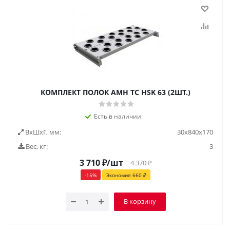
КОМПЛЕКТ ПОЛОК AMH TC HSK 63 (2ШТ.)
Есть в наличии
ВxШxГ, мм:
30x840x170
Вес, кг:
3
3 710
₽
/шт
4 370
₽
-
15
%
Экономия
660
₽
В корзину