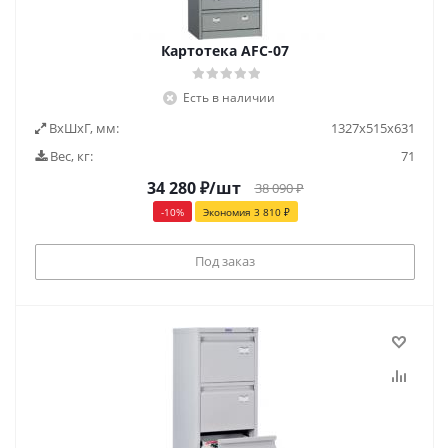
Картотека AFC-07
Есть в наличии
ВxШxГ, мм:
1327х515х631
Вес, кг:
71
34 280
₽
/шт
38 090
₽
-
10
%
Экономия
3 810
₽
Под заказ