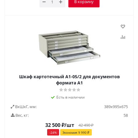
В корзину
Шкаф картотечный А1-05/2 для документов
формата А1
Есть в наличии
ВxШxГ, мм:
389х995х675
Вес, кг:
58
32 500
₽
/шт
42 490
₽
-
24
%
Экономия
9 990
₽