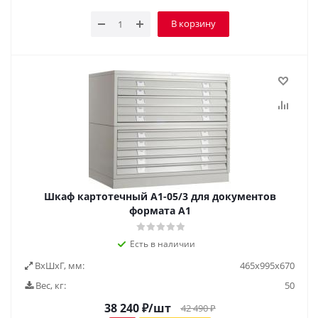
В корзину
Шкаф картотечный А1-05/3 для документов
формата А1
Есть в наличии
ВxШxГ, мм:
465х995х670
Вес, кг:
50
38 240
₽
/шт
42 490
₽