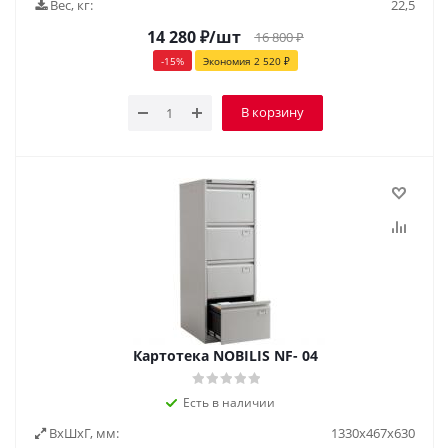
Вес, кг:
22,5
14 280
₽
/шт
16 800
₽
-
15
%
Экономия
2 520
₽
В корзину
Картотека NOBILIS NF- 04
Есть в наличии
ВxШxГ, мм:
1330х467х630