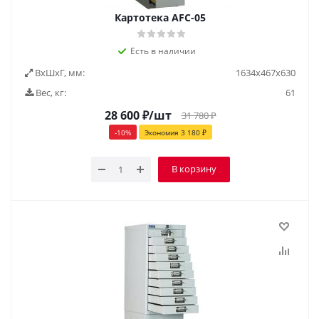
Картотека AFC-05
Есть в наличии
ВxШxГ, мм:
1634х467х630
Вес, кг:
61
28 600
₽
/шт
31 780
₽
-
10
%
Экономия
3 180
₽
В корзину