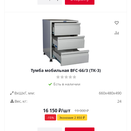
Тумба мобильная BFC-66/3 (ТК-3)
Есть в наличии
ВxШxГ, мм:
660х480х490
Вес, кг:
24
16 150
₽
/шт
19 000
₽
-
15
%
Экономия
2 850
₽