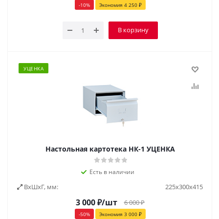
-
10
%
Экономия
4 250
₽
В корзину
УЦЕНКА
Настольная картотека НК-1 УЦЕНКА
Есть в наличии
ВxШxГ, мм:
225х300х415
3 000
₽
/шт
6 000
₽
-
50
%
Экономия
3 000
₽