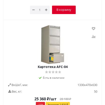
В корзину
Картотека AFC-04
Есть в наличии
ВxШxГ, мм:
1330х470х630
Вес, кг:
50
25 360
₽
/шт
28 180
₽
-
10
%
Экономия
2 820
₽