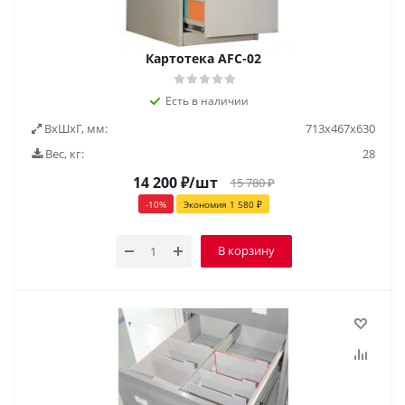
Картотека AFC-02
Есть в наличии
ВxШxГ, мм:
713х467х630
Вес, кг:
28
14 200
₽
/шт
15 780
₽
-
10
%
Экономия
1 580
₽
В корзину