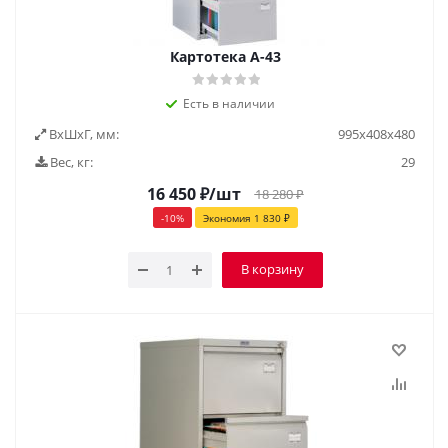
Картотека А-43
Есть в наличии
ВxШxГ, мм:
995х408х480
Вес, кг:
29
16 450
₽
/шт
18 280
₽
-
10
%
Экономия
1 830
₽
В корзину