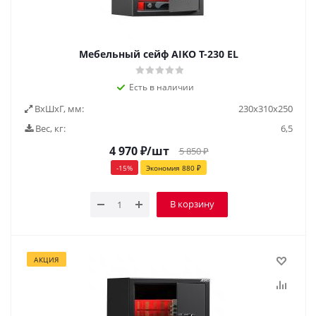
Мебельный сейф AIKO Т-230 EL
Есть в наличии
ВxШxГ, мм:
230х310х250
Вес, кг:
6,5
4 970
₽
/шт
5 850
₽
-
15
%
Экономия
880
₽
В корзину
АКЦИЯ