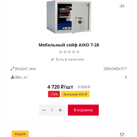
Мебельный сейф AIKO Т-28
Есть в наличии
ВxШxГ, мм:
280х340х317
Вес, кг:
9
4 720
₽
/шт
5 550
₽
-
15
%
Экономия
830
₽
В корзину
АКЦИЯ