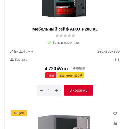
Мебельный сейф AIKO Т-280 KL
Есть в наличии
ВxШxГ, мм:
280х350х300
Вес, кг:
8,3
4 720
₽
/шт
5 550
₽
-
15
%
Экономия
830
₽
В корзину
АКЦИЯ