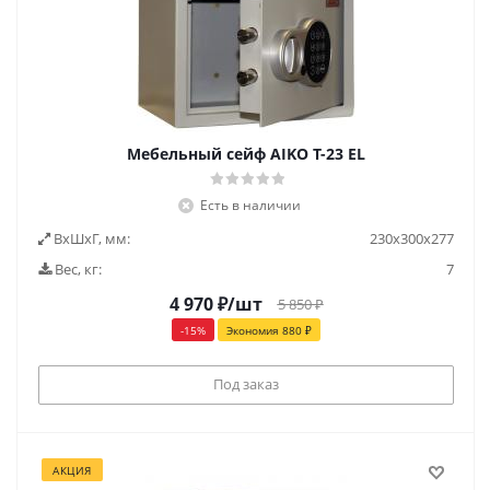
Мебельный сейф AIKO Т-23 EL
Есть в наличии
ВxШxГ, мм:
230х300х277
Вес, кг:
7
4 970
₽
/шт
5 850
₽
-
15
%
Экономия
880
₽
Под заказ
АКЦИЯ