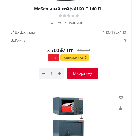
Мебельный сейф AIKO Т-140 EL
Есть в наличии
ВxШxГ, мм:
140х195х140
Вес, кг:
3
3 700
₽
/шт
4 350
₽
-
15
%
Экономия
650
₽
В корзину