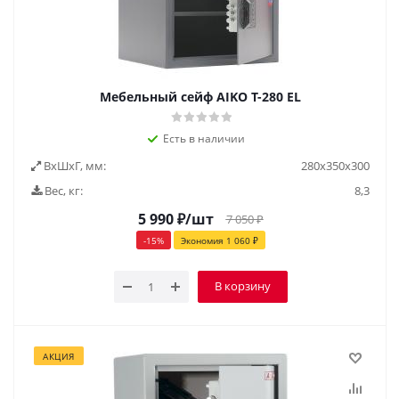
Мебельный сейф AIKO Т-280 EL
Есть в наличии
ВxШxГ, мм:
280х350х300
Вес, кг:
8,3
5 990
₽
/шт
7 050
₽
-
15
%
Экономия
1 060
₽
В корзину
АКЦИЯ