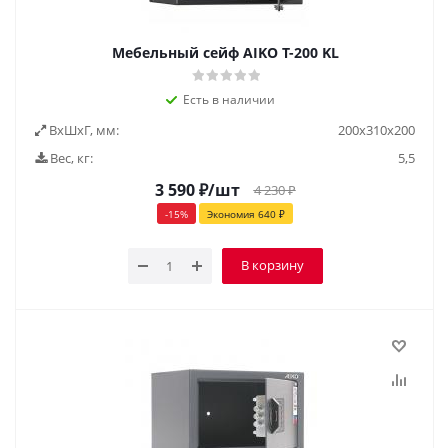
Мебельный сейф AIKO Т-200 KL
Есть в наличии
ВxШxГ, мм:
200х310х200
Вес, кг:
5,5
3 590
₽
/шт
4 230
₽
-
15
%
Экономия
640
₽
В корзину