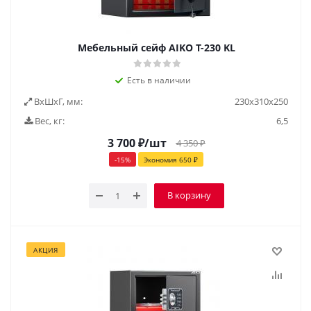
Мебельный сейф AIKO Т-230 KL
Есть в наличии
ВxШxГ, мм:
230х310х250
Вес, кг:
6,5
3 700
₽
/шт
4 350
₽
-
15
%
Экономия
650
₽
В корзину
АКЦИЯ