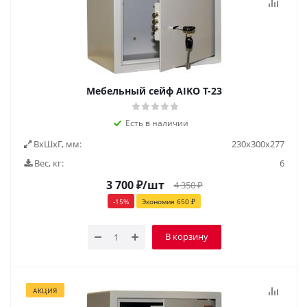
Мебельный сейф AIKO Т-23
Есть в наличии
ВxШxГ, мм:
230х300х277
Вес, кг:
6
3 700
₽
/шт
4 350
₽
-
15
%
Экономия
650
₽
В корзину
АКЦИЯ