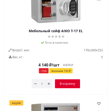
Мебельный сейф AIKO Т-17 EL
Есть в наличии
ВxШxГ, мм:
170х260х252
Вес, кг:
5
4 140
₽
/шт
4 870
₽
-
15
%
Экономия
730
₽
В корзину
АКЦИЯ