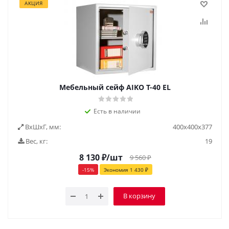
АКЦИЯ
Мебельный сейф AIKO Т-40 EL
Есть в наличии
ВxШxГ, мм:
400х400х377
Вес, кг:
19
8 130
₽
/шт
9 560
₽
-
15
%
Экономия
1 430
₽
В корзину