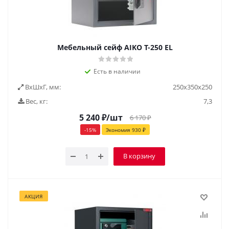
Мебельный сейф AIKO Т-250 EL
Есть в наличии
ВxШxГ, мм:
250х350х250
Вес, кг:
7,3
5 240
₽
/шт
6 170
₽
-
15
%
Экономия
930
₽
В корзину
АКЦИЯ