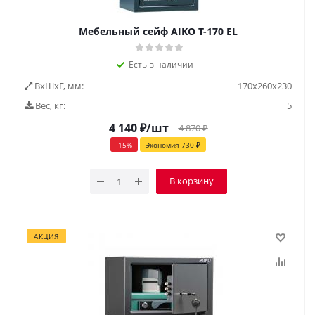
Мебельный сейф AIKO Т-170 EL
Есть в наличии
ВxШxГ, мм:
170х260х230
Вес, кг:
5
4 140
₽
/шт
4 870
₽
-
15
%
Экономия
730
₽
В корзину
АКЦИЯ