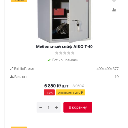
Мебельный сейф AIKO Т-40
Есть в наличии
ВxШxГ, мм:
400х400х377
Вес, кг:
19
6 850
₽
/шт
8 060
₽
-
15
%
Экономия
1 210
₽
В корзину