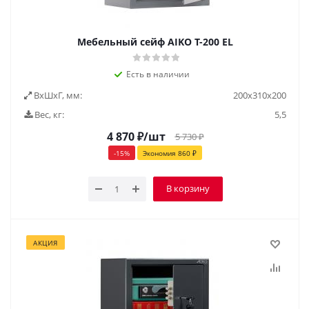
Мебельный сейф AIKO Т-200 EL
Есть в наличии
ВxШxГ, мм:
200х310х200
Вес, кг:
5,5
4 870
₽
/шт
5 730
₽
-
15
%
Экономия
860
₽
В корзину
АКЦИЯ