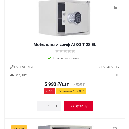
Мебельный сейф AIKO Т-28 EL
Есть в наличии
ВxШxГ, мм:
280х340х317
Вес, кг:
10
5 990
₽
/шт
7 050
₽
-
15
%
Экономия
1 060
₽
В корзину
АКЦИЯ