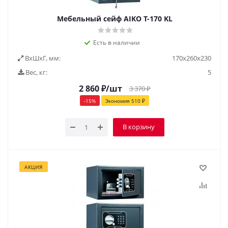
Мебельный сейф AIKO Т-170 KL
Есть в наличии
ВxШxГ, мм:
170х260х230
Вес, кг:
5
2 860
₽
/шт
3 370
₽
-
15
%
Экономия
510
₽
В корзину
АКЦИЯ