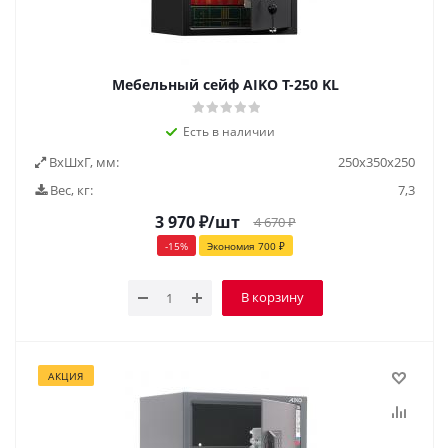
Мебельный сейф AIKO Т-250 KL
Есть в наличии
ВxШxГ, мм:
250х350х250
Вес, кг:
7,3
3 970
₽
/шт
4 670
₽
-
15
%
Экономия
700
₽
В корзину
АКЦИЯ