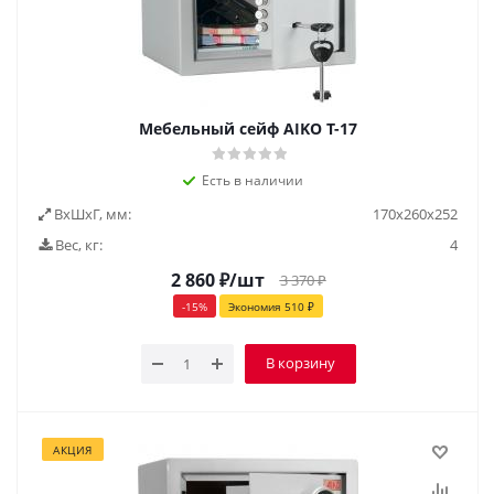
Мебельный сейф AIKO Т-17
Есть в наличии
ВxШxГ, мм:
170х260х252
Вес, кг:
4
2 860
₽
/шт
3 370
₽
-
15
%
Экономия
510
₽
В корзину
АКЦИЯ