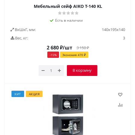
Мебельный сейф AIKO Т-140 KL
Есть в наличии
ВxШxГ, мм:
140х195х140
Вес, кг:
3
2 680
₽
/шт
3 150
₽
-
15
%
Экономия
470
₽
В корзину
ХИТ
АКЦИЯ