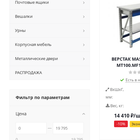
Почтовые ящики
Вешалки
Урны
Корпусная мебель
Металлические двери
ВЕРСТАК MAS
MT100.MF1
РАСПРОДАЖА
Есть в 
ВxШxГ,
мм:
Фильтр по параметрам
Вес, кг:
Цена
14 410
₽
/
-
10
%
Эко
0
19 795