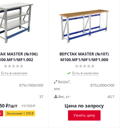
ТАК MASTER (№106)
ВЕРСТАК MASTER (№107)
00.MF1/MF1.002
M100.MF1/MF1/MF1.000
Есть в наличии
Есть в наличии
ВxШxГ,
875x1000x500
875x2000x500
мм:
37
Вес, кг:
40,7
50
₽
/шт
Цена по запросу
13 720
₽
%
Экономия
1 370
₽
Узнать цену