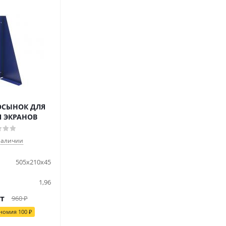
ОСЫНОК ДЛЯ
Я ЭКРАНОВ
наличии
505x210x45
1,96
т
960
₽
номия
100
₽