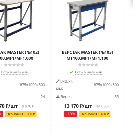
ТАК MASTER (№102)
ВЕРСТАК MASTER (№103)
00.MF1/MF1.000
MT100.MF1/MF1.100
Есть в наличии
Есть в наличии
ВxШxГ,
875x1000x500
875x1000x500
мм:
24
Вес, кг:
35
70
₽
/шт
13 170
₽
/шт
9 970
₽
14 630
₽
%
-
10
%
Экономия
1 000
₽
Экономия
1 460
₽