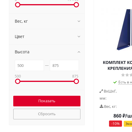
Вес, кг
Цвет
Высота
КОМПЛЕКТ К
КРЕПЛЕНИ
500
875
Есть в 
ВxШxГ,
мм:
Вес, кг:
Сбросить
860
₽
/ш
-
10
%
Эко