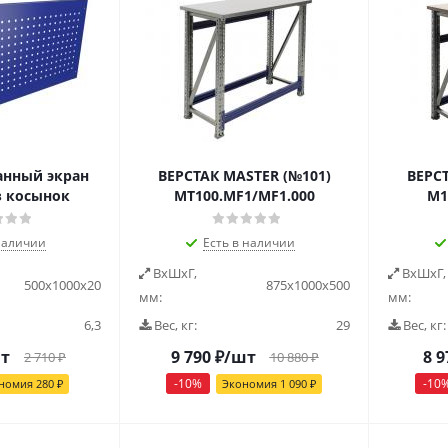
нный экран
ВЕРСТАК MASTER (№101)
ВЕРС
з косынок
MT100.MF1/MF1.000
M1
наличии
Есть в наличии
ВxШxГ,
ВxШxГ,
500x1000x20
875x1000x500
мм:
мм:
6,3
Вес, кг:
29
Вес, кг:
т
9 790
₽
/шт
8 9
2 710
₽
10 880
₽
-
10
%
-
10
номия
280
₽
Экономия
1 090
₽