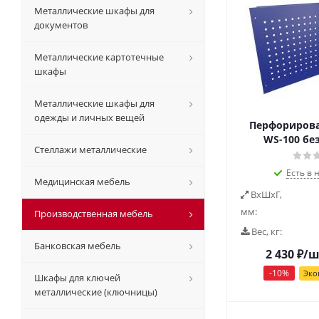
Металлические шкафы для
документов
Металлические картотечные
шкафы
Металлические шкафы для
одежды и личных вещей
Перфорирова
WS-100 бе
Стеллажи металлические
Есть в 
Медицинская мебель
ВxШxГ,
мм:
Производственная мебель
Вес, кг:
Банковская мебель
2 430
₽
/ш
-
10
%
Эко
Шкафы для ключей
металлические (ключницы)