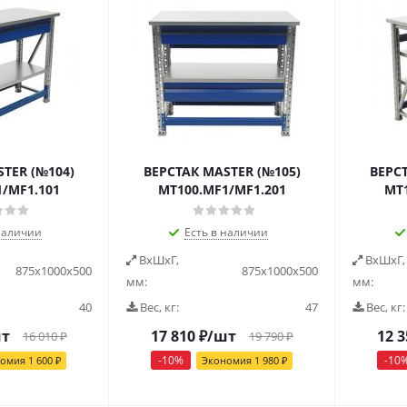
TER (№104)
ВЕРСТАК MASTER (№105)
ВЕРС
/MF1.101
MT100.MF1/MF1.201
MT1
наличии
Есть в наличии
ВxШxГ,
ВxШxГ,
875x1000x500
875x1000x500
мм:
мм:
40
Вес, кг:
47
Вес, кг:
шт
17 810
₽
/шт
12 3
16 010
₽
19 790
₽
-
10
%
-
10
номия
1 600
₽
Экономия
1 980
₽