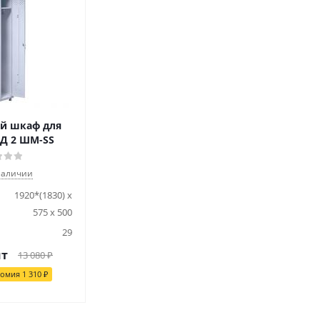
й шкаф для
Д 2 ШМ-SS
наличии
1920*(1830) х
575 х 500
29
шт
13 080
₽
номия
1 310
₽