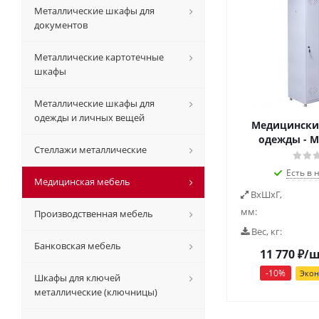
Металлические шкафы для
документов
Металлические картотечные
шкафы
Металлические шкафы для
одежды и личных вещей
Медицински
одежды - М
Стеллажи металлические
Есть в 
Медицинская мебель
ВxШxГ,
мм:
Производственная мебель
Вес, кг:
Банковская мебель
11 770
₽
/
-
10
%
Эко
Шкафы для ключей
металлические (ключницы)