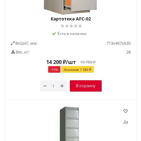
Картотека AFC-02
Есть в наличии
ВxШxГ, мм:
713х467х630
Вес, кг:
28
14 200
₽
/шт
15 780
₽
-
10
%
Экономия
1 580
₽
В корзину