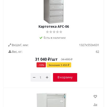
Картотека AFC-06
Есть в наличии
ВxШxГ, мм:
1327х553х631
Вес, кг:
62
31 040
₽
/шт
34 490
₽
-
10
%
Экономия
3 450
₽
В корзину