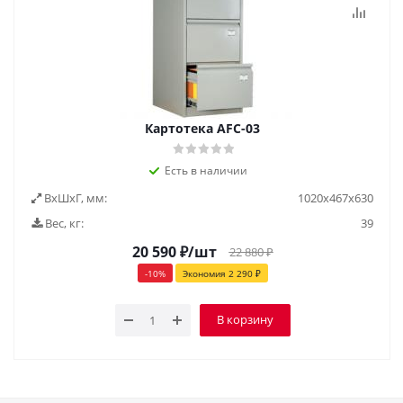
Картотека AFC-03
Есть в наличии
ВxШxГ, мм:
1020х467х630
Вес, кг:
39
20 590
₽
/шт
22 880
₽
-
10
%
Экономия
2 290
₽
В корзину