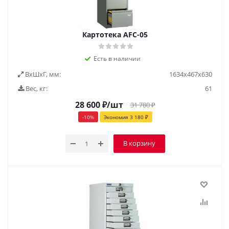
Картотека AFC-05
Есть в наличии
ВxШxГ, мм:
1634х467х630
Вес, кг:
61
28 600
₽
/шт
31 780
₽
-
10
%
Экономия
3 180
₽
В корзину