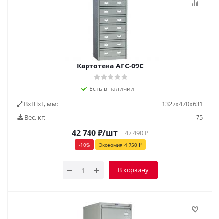
Картотека AFC-09С
Есть в наличии
ВxШxГ, мм:
1327х470х631
Вес, кг:
75
42 740
₽
/шт
47 490
₽
-
10
%
Экономия
4 750
₽
В корзину