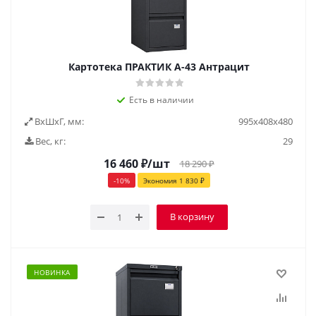
Картотека ПРАКТИК А-43 Антрацит
Есть в наличии
ВxШxГ, мм:
995х408х480
Вес, кг:
29
16 460
₽
/шт
18 290
₽
-
10
%
Экономия
1 830
₽
В корзину
НОВИНКА