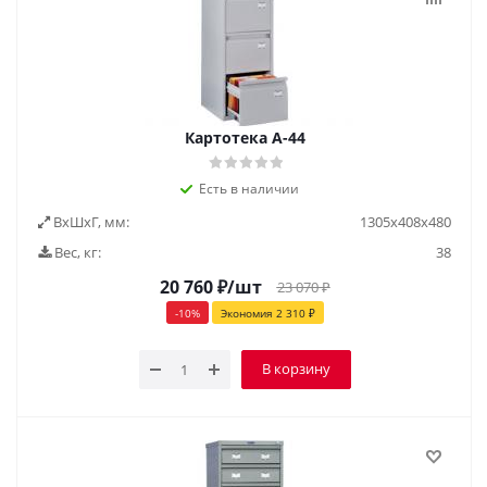
Картотека А-44
Есть в наличии
ВxШxГ, мм:
1305х408х480
Вес, кг:
38
20 760
₽
/шт
23 070
₽
-
10
%
Экономия
2 310
₽
В корзину