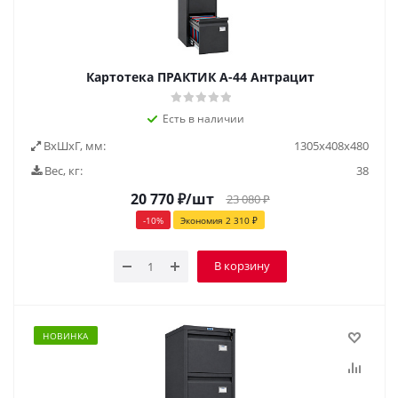
Картотека ПРАКТИК А-44 Антрацит
Есть в наличии
ВxШxГ, мм:
1305х408х480
Вес, кг:
38
20 770
₽
/шт
23 080
₽
-
10
%
Экономия
2 310
₽
В корзину
НОВИНКА