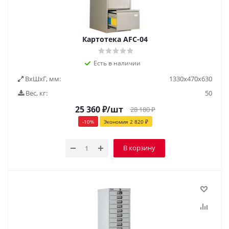
Картотека AFC-04
Есть в наличии
ВxШxГ, мм:
1330х470х630
Вес, кг:
50
25 360
₽
/шт
28 180
₽
-
10
%
Экономия
2 820
₽
В корзину