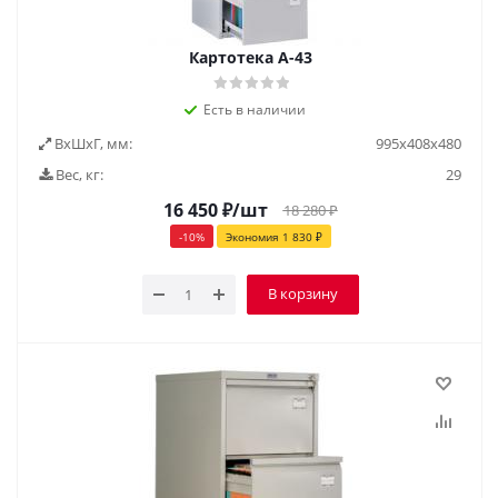
Картотека А-43
Есть в наличии
ВxШxГ, мм:
995х408х480
Вес, кг:
29
16 450
₽
/шт
18 280
₽
-
10
%
Экономия
1 830
₽
В корзину