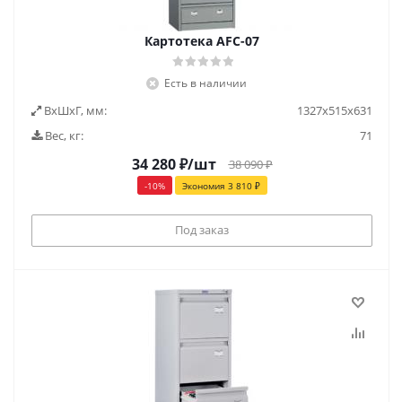
Картотека AFC-07
Есть в наличии
ВxШxГ, мм:
1327х515х631
Вес, кг:
71
34 280
₽
/шт
38 090
₽
-
10
%
Экономия
3 810
₽
Под заказ