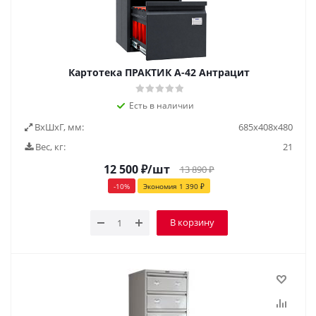
Картотека ПРАКТИК А-42 Антрацит
Есть в наличии
ВxШxГ, мм:
685х408х480
Вес, кг:
21
12 500
₽
/шт
13 890
₽
-
10
%
Экономия
1 390
₽
В корзину