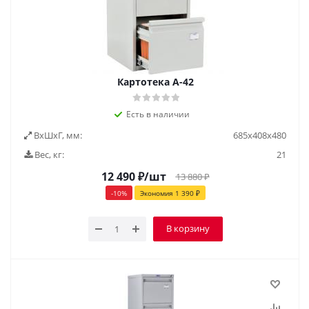
Картотека А-42
Есть в наличии
ВxШxГ, мм:
685х408х480
Вес, кг:
21
12 490
₽
/шт
13 880
₽
-
10
%
Экономия
1 390
₽
В корзину