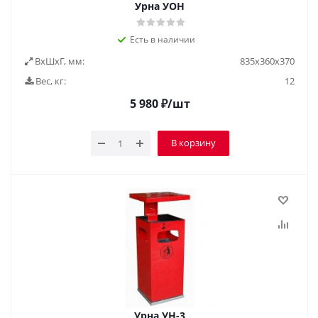
Урна УОН
Есть в наличии
ВxШxГ, мм:
835х360х370
Вес, кг:
12
5 980
₽
/шт
В корзину
Урна УН-3