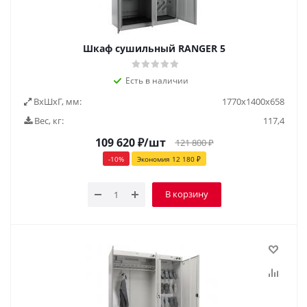
Шкаф сушильный RANGER 5
Есть в наличии
ВxШxГ, мм:
1770х1400х658
Вес, кг:
117,4
109 620
₽
/шт
121 800
₽
-
10
%
Экономия
12 180
₽
В корзину