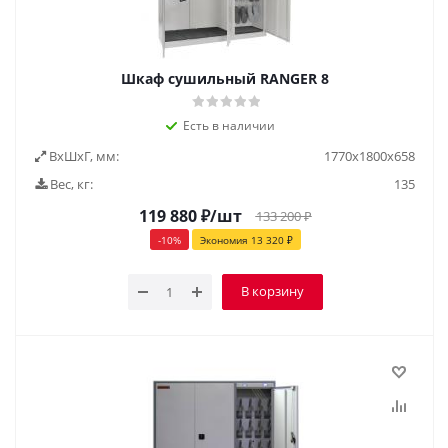
Шкаф сушильный RANGER 8
Есть в наличии
ВxШxГ, мм:
1770х1800х658
Вес, кг:
135
119 880
₽
/шт
133 200
₽
-
10
%
Экономия
13 320
₽
В корзину