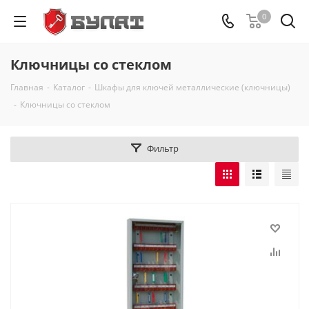
0
Ключницы со стеклом
Главная
-
Каталог
-
Шкафы для ключей металлические (ключницы)
-
Ключницы со стеклом
Фильтр