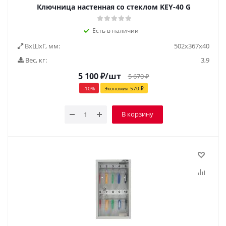
Ключница настенная со стеклом KEY-40 G
Есть в наличии
ВxШxГ, мм:
502x367x40
Вес, кг:
3,9
5 100
₽
/шт
5 670
₽
-
10
%
Экономия
570
₽
В корзину