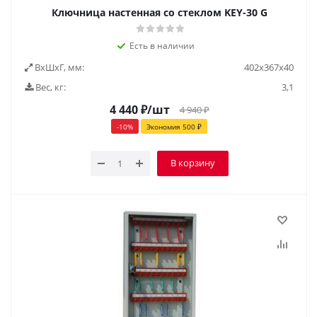
Ключница настенная со стеклом KEY-30 G
Есть в наличии
ВxШxГ, мм:
402x367x40
Вес, кг:
3,1
4 440
₽
/шт
4 940
₽
-
10
%
Экономия
500
₽
В корзину