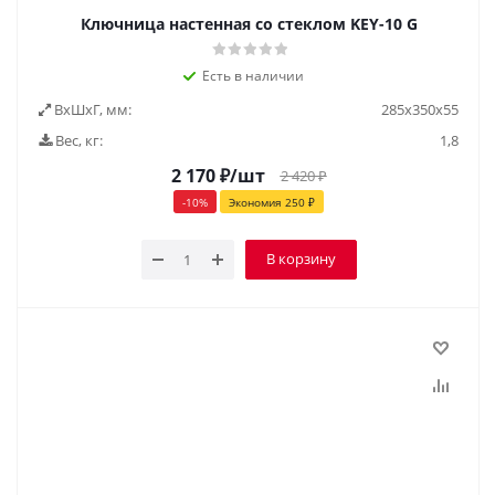
Ключница настенная со стеклом KEY-10 G
Есть в наличии
ВxШxГ, мм:
285х350х55
Вес, кг:
1,8
2 170
₽
/шт
2 420
₽
-
10
%
Экономия
250
₽
В корзину