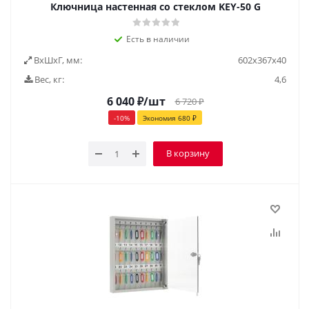
Ключница настенная со стеклом KEY-50 G
Есть в наличии
ВxШxГ, мм:
602x367x40
Вес, кг:
4,6
6 040
₽
/шт
6 720
₽
-
10
%
Экономия
680
₽
В корзину