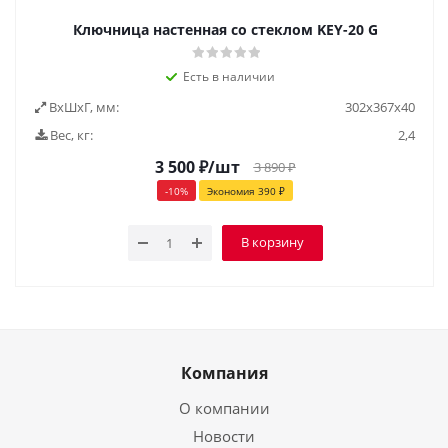
Ключница настенная со стеклом KEY-20 G
Есть в наличии
ВxШxГ, мм:
302x367x40
Вес, кг:
2,4
3 500
₽
/шт
3 890
₽
-
10
%
Экономия
390
₽
В корзину
Компания
О компании
Новости