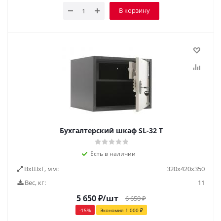
В корзину
Бухгалтерский шкаф SL-32 Т
Есть в наличии
ВxШxГ, мм:
320х420х350
Вес, кг:
11
5 650
₽
/шт
6 650
₽
-
15
%
Экономия
1 000
₽