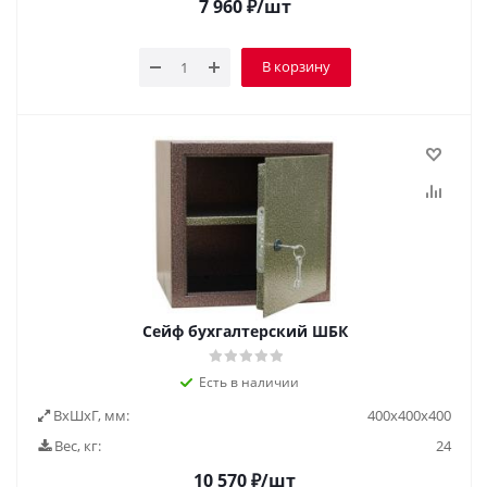
7 960
₽
/шт
В корзину
Сейф бухгалтерский ШБК
Есть в наличии
ВxШxГ, мм:
400х400х400
Вес, кг:
24
10 570
₽
/шт