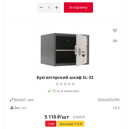
В корзину
Бухгалтерский шкаф SL-32
Есть в наличии
ВxШxГ, мм:
320х420х350
Вес, кг:
10.3
5 110
₽
/шт
6 020
₽
-
15
%
Экономия
910
₽