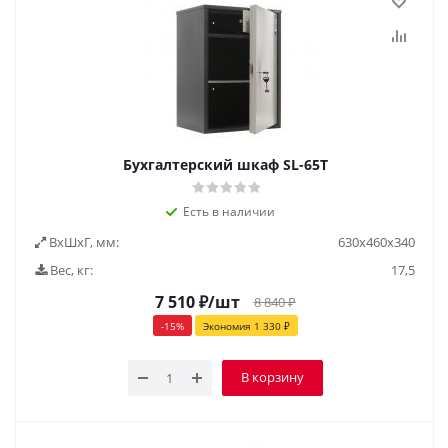
Бухгалтерский шкаф SL-65Т
Есть в наличии
ВxШxГ, мм:
630x460x340
Вес, кг:
17,5
7 510
₽
/шт
8 840
₽
-
15
%
Экономия
1 330
₽
В корзину