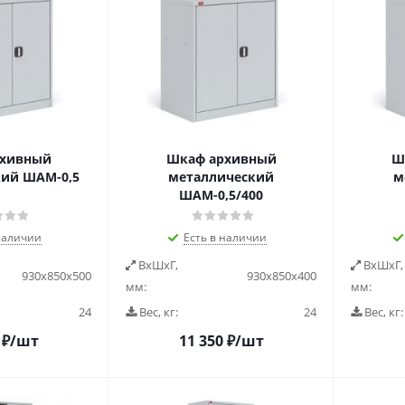
рхивный
Шкаф архивный
Ш
ий ШАМ-0,5
металлический
м
ШАМ-0,5/400
наличии
Есть в наличии
ВxШxГ,
ВxШxГ,
930х850х500
930х850х400
мм:
мм:
24
Вес, кг:
24
Вес, кг:
₽
/шт
11 350
₽
/шт