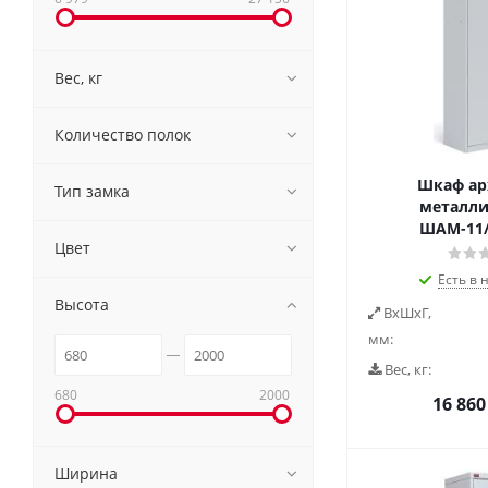
Вес, кг
Количество полок
Шкаф а
Тип замка
металли
ШАМ-11/
Цвет
Есть в 
Высота
ВxШxГ,
мм:
Вес, кг:
680
2000
16 860
Ширина