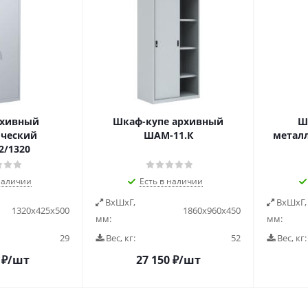
рхивный
Шкаф-купе архивный
Ш
ческий
ШАМ-11.К
метал
/1320
наличии
Есть в наличии
ВxШxГ,
ВxШxГ,
1320х425х500
1860х960х450
мм:
мм:
29
Вес, кг:
52
Вес, кг:
₽
/шт
27 150
₽
/шт