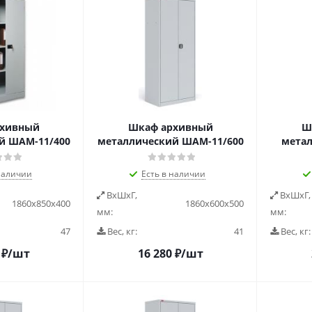
рхивный
Шкаф архивный
Ш
й ШАМ-11/400
металлический ШАМ-11/600
мета
наличии
Есть в наличии
ВxШxГ,
ВxШxГ,
1860х850х400
1860х600х500
мм:
мм:
47
Вес, кг:
41
Вес, кг:
₽
/шт
16 280
₽
/шт