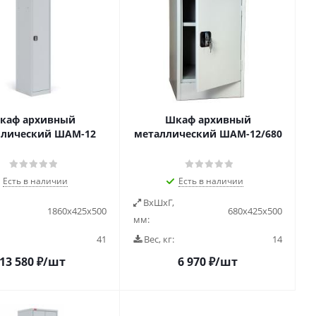
каф архивный
Шкаф архивный
ллический ШАМ-12
металлический ШАМ-12/680
Есть в наличии
Есть в наличии
ВxШxГ,
1860х425х500
680х425х500
мм:
41
Вес, кг:
14
13 580
₽
/шт
6 970
₽
/шт