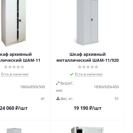
каф архивный
Шкаф архивный
ллический ШАМ-11
металлический ШАМ-11/920
Есть в наличии
Есть в наличии
ВxШxГ,
1860х850х500
1830х920х450
мм:
41
Вес, кг:
51
24 060
₽
/шт
19 190
₽
/шт