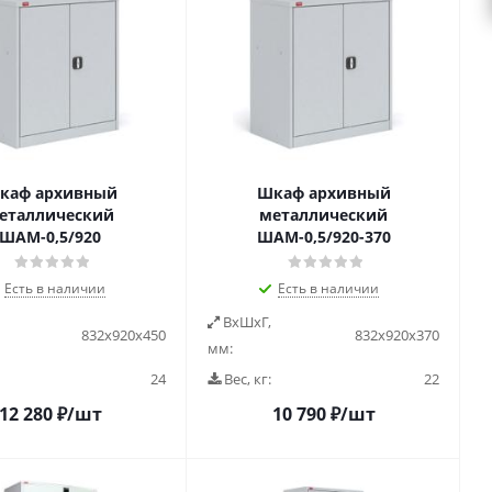
каф архивный
Шкаф архивный
еталлический
металлический
ШАМ-0,5/920
ШАМ-0,5/920-370
Есть в наличии
Есть в наличии
ВxШxГ,
832х920х450
832х920х370
мм:
24
Вес, кг:
22
12 280
₽
/шт
10 790
₽
/шт