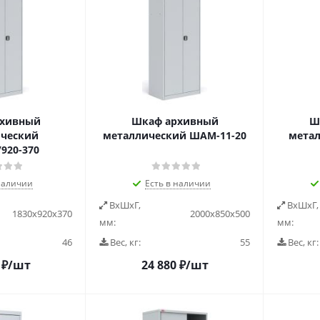
рхивный
Шкаф архивный
Ш
ческий
металлический ШАМ-11-20
мета
920-370
наличии
Есть в наличии
ВxШxГ,
ВxШxГ,
1830х920х370
2000х850х500
мм:
мм:
46
Вес, кг:
55
Вес, кг:
₽
/шт
24 880
₽
/шт