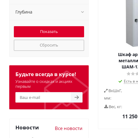
Глубина
Сбросить
Шкаф а
металли
ШАМ-12
Будьте всегда в курсе!
Узнавайте о скидках и акциях
Есть в 
первым
ВxШxГ,
мм:
Вес, кг:
11 250
Новости
Все новости