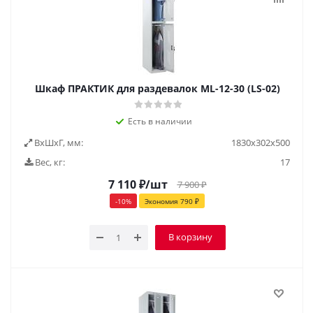
Шкаф ПРАКТИК для раздевалок ML-12-30 (LS-02)
Есть в наличии
ВxШxГ, мм:
1830х302х500
Вес, кг:
17
7 110
₽
/шт
7 900
₽
-
10
%
Экономия
790
₽
В корзину