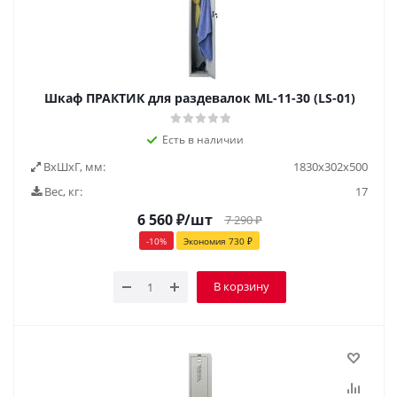
Шкаф ПРАКТИК для раздевалок ML-11-30 (LS-01)
Есть в наличии
ВxШxГ, мм:
1830х302х500
Вес, кг:
17
6 560
₽
/шт
7 290
₽
-
10
%
Экономия
730
₽
В корзину