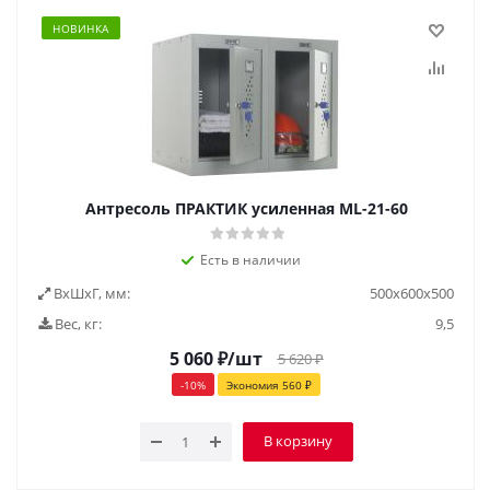
НОВИНКА
Антресоль ПРАКТИК усиленная ML-21-60
Есть в наличии
ВxШxГ, мм:
500x600x500
Вес, кг:
9,5
5 060
₽
/шт
5 620
₽
-
10
%
Экономия
560
₽
В корзину