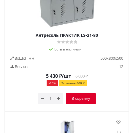
Антресоль ПРАКТИК LS-21-80
Есть в наличии
ВxШxГ, мм:
500x800x500
Вес, кг:
12
5 430
₽
/шт
6 030
₽
-
10
%
Экономия
600
₽
В корзину