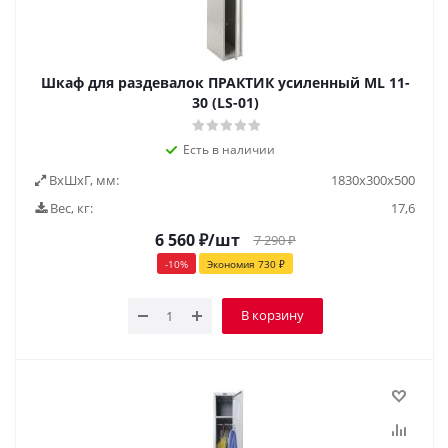
Шкаф для раздевалок ПРАКТИК усиленный ML 11-
30 (LS-01)
Есть в наличии
ВxШxГ, мм:
1830х300х500
Вес, кг:
17,6
6 560
₽
/шт
7 290
₽
-
10
%
Экономия
730
₽
В корзину