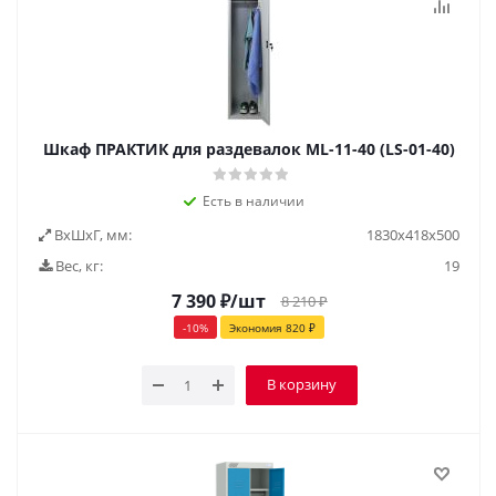
Шкаф ПРАКТИК для раздевалок ML-11-40 (LS-01-40)
Есть в наличии
ВxШxГ, мм:
1830х418х500
Вес, кг:
19
7 390
₽
/шт
8 210
₽
-
10
%
Экономия
820
₽
В корзину