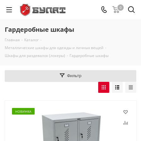
0
Гардеробные шкафы
Главная
-
Каталог
-
Металлические шкафы для одежды и личных вещей
-
Шкафы для раздевалок (локеры)
-
Гардеробные шкафы
Фильтр
НОВИНКА