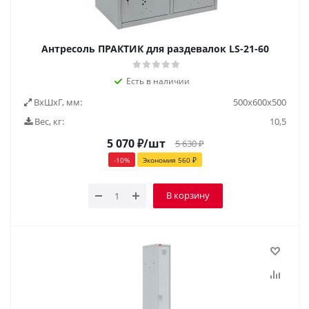
Антресоль ПРАКТИК для раздевалок LS-21-60
Есть в наличии
ВxШxГ, мм:
500x600x500
Вес, кг:
10,5
5 070
₽
/шт
5 630
₽
-
10
%
Экономия
560
₽
В корзину