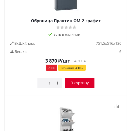
Обувница Практик ОМ-2 графит
Есть в наличии
ВxШxГ, мм:
751,5x516x136
Вес, кг:
6
3 870
₽
/шт
4 300
₽
-
10
%
Экономия
430
₽
В корзину