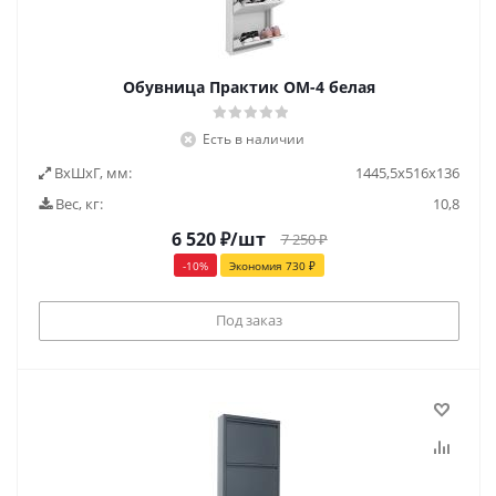
Обувница Практик ОМ-4 белая
Есть в наличии
ВxШxГ, мм:
1445,5x516x136
Вес, кг:
10,8
6 520
₽
/шт
7 250
₽
-
10
%
Экономия
730
₽
Под заказ