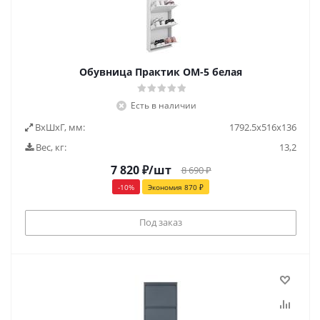
Обувница Практик ОМ-5 белая
Есть в наличии
ВxШxГ, мм:
1792.5x516x136
Вес, кг:
13,2
7 820
₽
/шт
8 690
₽
-
10
%
Экономия
870
₽
Под заказ