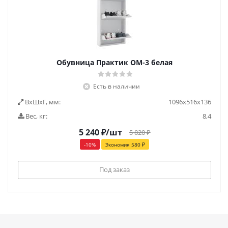
Обувница Практик ОМ-3 белая
Есть в наличии
ВxШxГ, мм:
1096x516x136
Вес, кг:
8,4
5 240
₽
/шт
5 820
₽
-
10
%
Экономия
580
₽
Под заказ