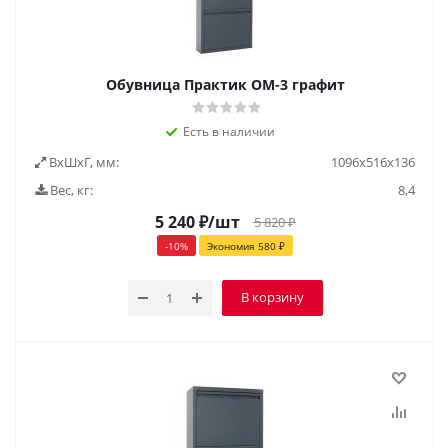
Обувница Практик ОМ-3 графит
Есть в наличии
ВxШxГ, мм:
1096x516x136
Вес, кг:
8,4
5 240
₽
/шт
5 820
₽
-
10
%
Экономия
580
₽
В корзину