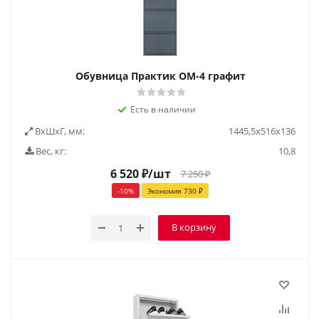
Обувница Практик ОМ-4 графит
Есть в наличии
ВxШxГ, мм:
1445,5x516x136
Вес, кг:
10,8
6 520
₽
/шт
7 250
₽
-
10
%
Экономия
730
₽
В корзину