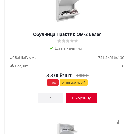
Обувница Практик ОМ-2 белая
Есть в наличии
ВxШxГ, мм:
751,5x516x136
Вес, кг:
6
3 870
₽
/шт
4 300
₽
-
10
%
Экономия
430
₽
В корзину