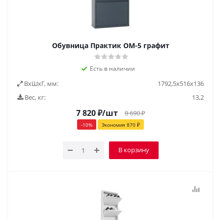
Обувница Практик ОМ-5 графит
Есть в наличии
ВxШxГ, мм:
1792,5x516x136
Вес, кг:
13,2
7 820
₽
/шт
8 690
₽
-
10
%
Экономия
870
₽
В корзину