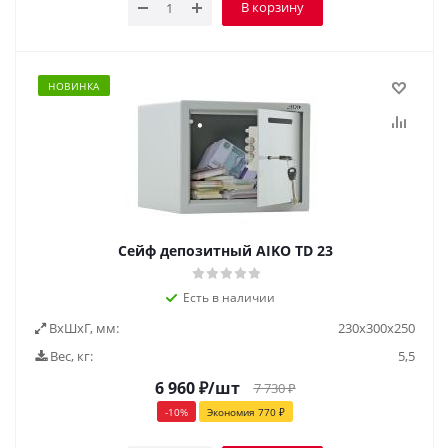
В корзину
НОВИНКА
Сейф депозитный AIKO TD 23
Есть в наличии
ВxШxГ, мм:
230х300х250
Вес, кг:
5,5
6 960
₽
/шт
7 730
₽
-
10
%
Экономия
770
₽