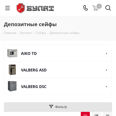
0
Депозитные сейфы
Главная
-
Каталог
-
Сейфы
-
Депозитные сейфы
AIKO TD
VALBERG ASD
VALBERG DSC
Фильтр