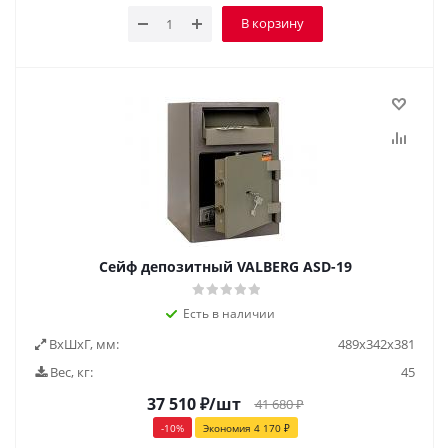
В корзину
Сейф депозитный VALBERG ASD-19
Есть в наличии
ВxШxГ, мм:
489х342х381
Вес, кг:
45
37 510
₽
/шт
41 680
₽
-
10
%
Экономия
4 170
₽