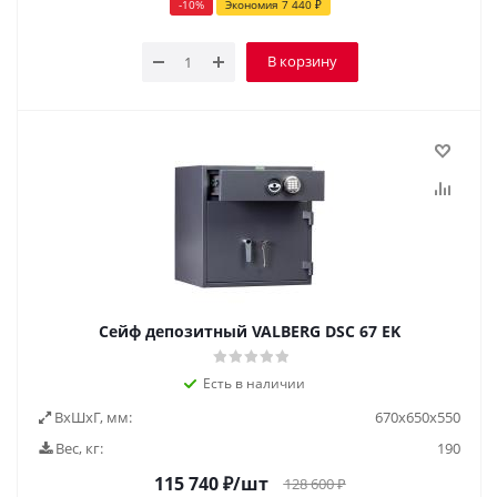
-
10
%
Экономия
7 440
₽
В корзину
Сейф депозитный VALBERG DSC 67 EK
Есть в наличии
ВxШxГ, мм:
670х650х550
Вес, кг:
190
115 740
₽
/шт
128 600
₽