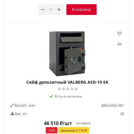
В корзину
Сейф депозитный VALBERG ASD-19 EK
Есть в наличии
ВxШxГ, мм:
489х342х381
Вес, кг:
38
46 510
₽
/шт
51 680
₽
-
10
%
Экономия
5 170
₽