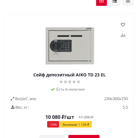
Сейф депозитный AIKO TD 23 EL
Есть в наличии
ВxШxГ, мм:
230х300х250
Вес, кг:
5,5
10 080
₽
/шт
11 200
₽
-
10
%
Экономия
1 120
₽