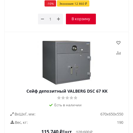
-
10
%
Экономия
12 860
₽
В корзину
Сейф депозитный VALBERG DSC 67 KK
Есть в наличии
ВxШxГ, мм:
670х650х550
Вес, кг:
190
115 740
₽
/шт
128 600
₽