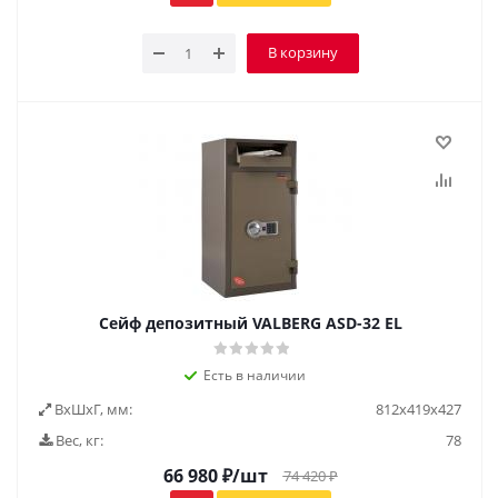
В корзину
Сейф депозитный VALBERG ASD-32 EL
Есть в наличии
ВxШxГ, мм:
812х419х427
Вес, кг:
78
66 980
₽
/шт
74 420
₽