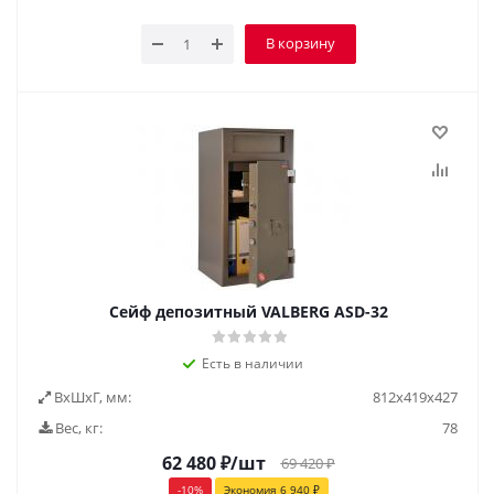
В корзину
Сейф депозитный VALBERG ASD-32
Есть в наличии
ВxШxГ, мм:
812х419х427
Вес, кг:
78
62 480
₽
/шт
69 420
₽
-
10
%
Экономия
6 940
₽