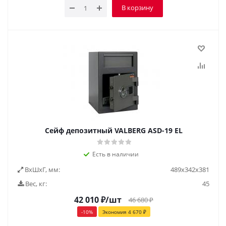
В корзину
Сейф депозитный VALBERG ASD-19 EL
Есть в наличии
ВxШxГ, мм:
489х342х381
Вес, кг:
45
42 010
₽
/шт
46 680
₽
-
10
%
Экономия
4 670
₽