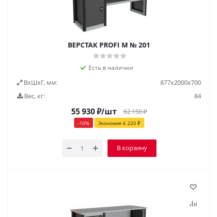
ВЕРСТАК PROFI M № 201
Есть в наличии
ВxШxГ, мм:
877x2000x700
Вес, кг:
84
55 930
₽
/шт
62 150
₽
-
10
%
Экономия
6 220
₽
В корзину