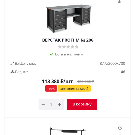
ВЕРСТАК PROFI M № 206
Есть в наличии
ВxШxГ, мм:
877x2000x700
Вес, кг:
146
113 380
₽
/шт
125 980
₽
-
10
%
Экономия
12 600
₽
В корзину