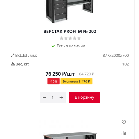
ВЕРСТАК PROFI M № 202
Есть в наличии
ВxШxГ, мм:
877x2000x700
Вес, кг:
102
76 250
₽
/шт
84 720
₽
-
10
%
Экономия
8 470
₽
В корзину