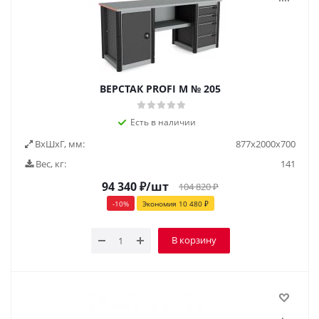
ВЕРСТАК PROFI M № 205
Есть в наличии
ВxШxГ, мм:
877x2000x700
Вес, кг:
141
94 340
₽
/шт
104 820
₽
-
10
%
Экономия
10 480
₽
В корзину