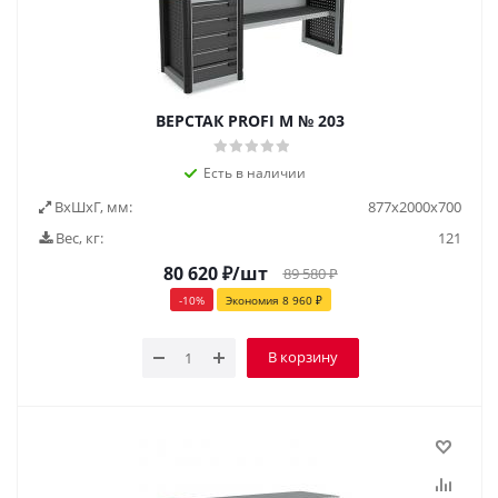
ВЕРСТАК PROFI M № 203
Есть в наличии
ВxШxГ, мм:
877x2000x700
Вес, кг:
121
80 620
₽
/шт
89 580
₽
-
10
%
Экономия
8 960
₽
В корзину