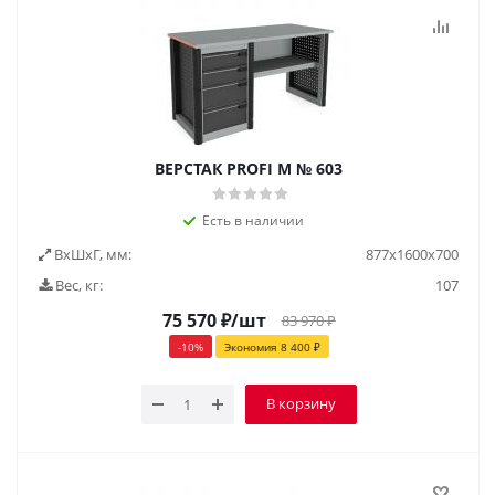
ВЕРСТАК PROFI M № 603
Есть в наличии
ВxШxГ, мм:
877x1600x700
Вес, кг:
107
75 570
₽
/шт
83 970
₽
-
10
%
Экономия
8 400
₽
В корзину