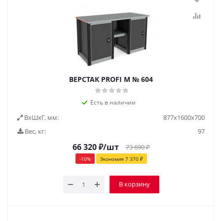
ВЕРСТАК PROFI M № 604
Есть в наличии
ВxШxГ, мм:
877x1600x700
Вес, кг:
97
66 320
₽
/шт
73 690
₽
-
10
%
Экономия
7 370
₽
В корзину