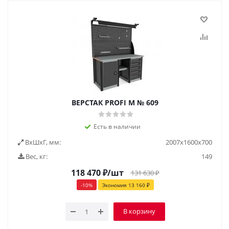
ВЕРСТАК PROFI M № 609
Есть в наличии
ВxШxГ, мм:
2007x1600x700
Вес, кг:
149
118 470
₽
/шт
131 630
₽
-
10
%
Экономия
13 160
₽
В корзину