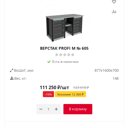
ВЕРСТАК PROFI M № 605
Есть в наличии
ВxШxГ, мм:
877x1600x700
Вес, кг:
148
111 250
₽
/шт
123 610
₽
-
10
%
Экономия
12 360
₽
В корзину