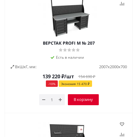
ВЕРСТАК PROFI M № 207
Есть в наличии
ВxШxГ, мм:
2007x2000x700
139 220
₽
/шт
154 690
₽
-
10
%
Экономия
15 470
₽
В корзину