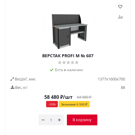
ВЕРСТАК PROFI M № 607
Есть в наличии
ВxШxГ, мм:
1377x1600x700
Вес, кг:
88
58 480
₽
/шт
64 980
₽
-
10
%
Экономия
6 500
₽
В корзину