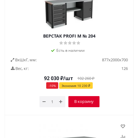
ВЕРСТАК PROFI M № 204
Есть в наличии
ВxШxГ, мм:
877x2000x700
Вес, кг:
126
92 030
₽
/шт
102 260
₽
-
10
%
Экономия
10 230
₽
В корзину