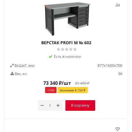
ВЕРСТАК PROFI M № 602
Есть в наличии
ВxШxГ, мм:
877x1600x700
Вес, кг:
96
73 340
₽
/шт
81 490
₽
-
10
%
Экономия
8 150
₽
В корзину