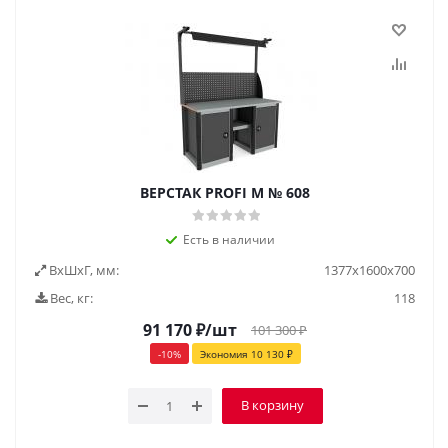
ВЕРСТАК PROFI M № 608
Есть в наличии
ВxШxГ, мм:
1377x1600x700
Вес, кг:
118
91 170
₽
/шт
101 300
₽
-
10
%
Экономия
10 130
₽
В корзину