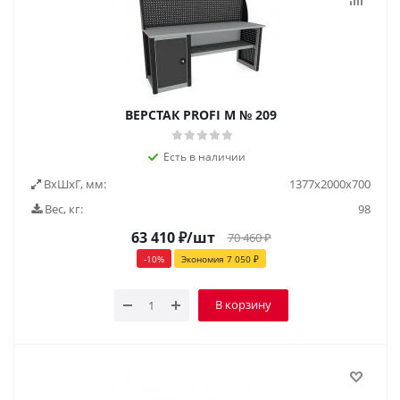
ВЕРСТАК PROFI M № 209
Есть в наличии
ВxШxГ, мм:
1377x2000x700
Вес, кг:
98
63 410
₽
/шт
70 460
₽
-
10
%
Экономия
7 050
₽
В корзину