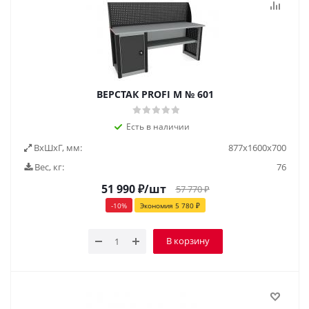
ВЕРСТАК PROFI M № 601
Есть в наличии
ВxШxГ, мм:
877x1600x700
Вес, кг:
76
51 990
₽
/шт
57 770
₽
-
10
%
Экономия
5 780
₽
В корзину