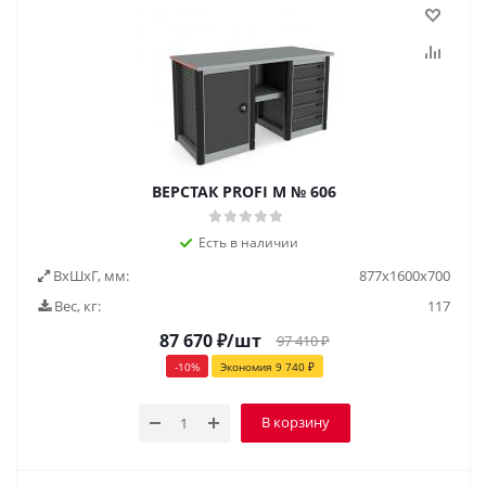
ВЕРСТАК PROFI M № 606
Есть в наличии
ВxШxГ, мм:
877x1600x700
Вес, кг:
117
87 670
₽
/шт
97 410
₽
-
10
%
Экономия
9 740
₽
В корзину