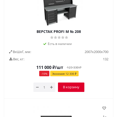
ВЕРСТАК PROFI M № 208
Есть в наличии
ВxШxГ, мм:
2007x2000x700
Вес, кг:
132
111 000
₽
/шт
123 330
₽
-
10
%
Экономия
12 330
₽
В корзину