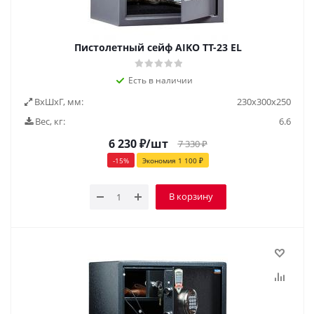
Пистолетный сейф AIKO ТТ-23 EL
Есть в наличии
ВxШxГ, мм:
230х300х250
Вес, кг:
6.6
6 230
₽
/шт
7 330
₽
-
15
%
Экономия
1 100
₽
В корзину