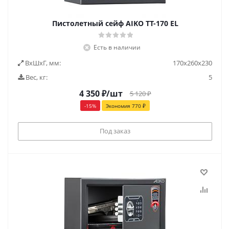
Пистолетный сейф AIKO ТТ-170 EL
Есть в наличии
ВxШxГ, мм:
170х260х230
Вес, кг:
5
4 350
₽
/шт
5 120
₽
-
15
%
Экономия
770
₽
Под заказ