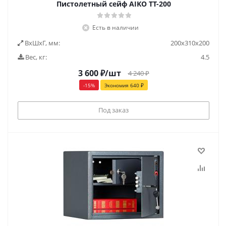
Пистолетный сейф AIKO ТТ-200
Есть в наличии
ВxШxГ, мм:
200х310х200
Вес, кг:
4.5
3 600
₽
/шт
4 240
₽
-
15
%
Экономия
640
₽
Под заказ