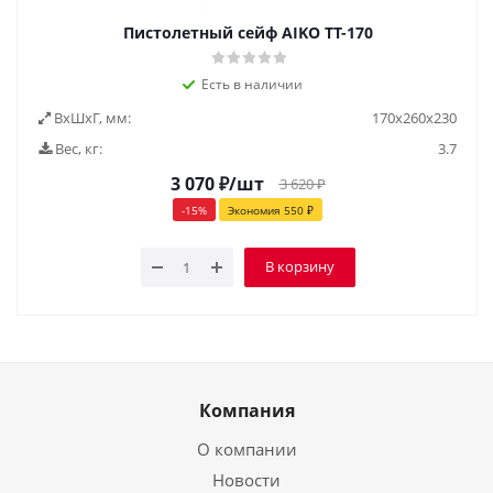
Пистолетный сейф AIKO ТТ-170
Есть в наличии
ВxШxГ, мм:
170х260х230
Вес, кг:
3.7
3 070
₽
/шт
3 620
₽
-
15
%
Экономия
550
₽
В корзину
Компания
О компании
Новости