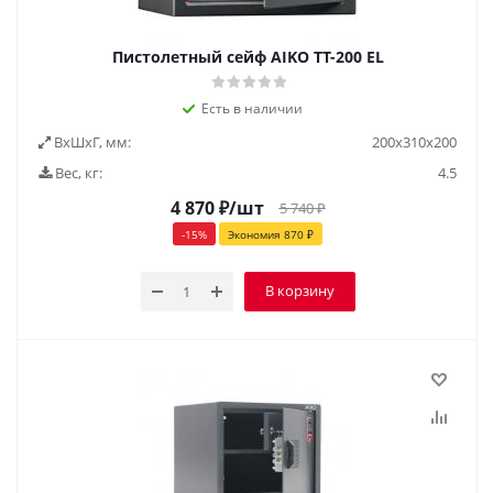
Пистолетный сейф AIKO ТТ-200 EL
Есть в наличии
ВxШxГ, мм:
200х310х200
Вес, кг:
4.5
4 870
₽
/шт
5 740
₽
-
15
%
Экономия
870
₽
В корзину