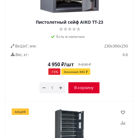
Пистолетный сейф AIKO ТТ-23
Есть в наличии
ВxШxГ, мм:
230х300х250
Вес, кг:
6.6
4 950
₽
/шт
5 830
₽
-
15
%
Экономия
880
₽
В корзину
АКЦИЯ