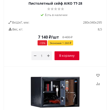
Пистолетный сейф AIKO ТТ-28
Есть в наличии
ВxШxГ, мм:
280х340х295
Вес, кг:
8,5
7 140
₽
/шт
8 400
₽
-
15
%
Экономия
1 260
₽
В корзину