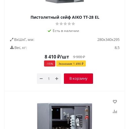
Пистолетный сейф AIKO ТТ-28 EL
Есть в наличии
ВxШxГ, мм:
280х340х295
Вес, кг:
8,5
8 410
₽
/шт
9 900
₽
-
15
%
Экономия
1 490
₽
В корзину