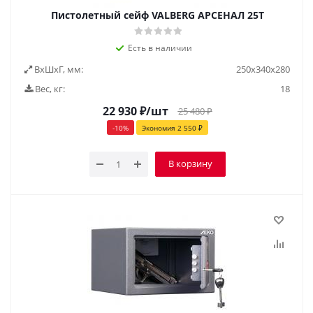
Пистолетный сейф VALBERG АРСЕНАЛ 25T
Есть в наличии
ВxШxГ, мм:
250х340х280
Вес, кг:
18
22 930
₽
/шт
25 480
₽
-
10
%
Экономия
2 550
₽
В корзину