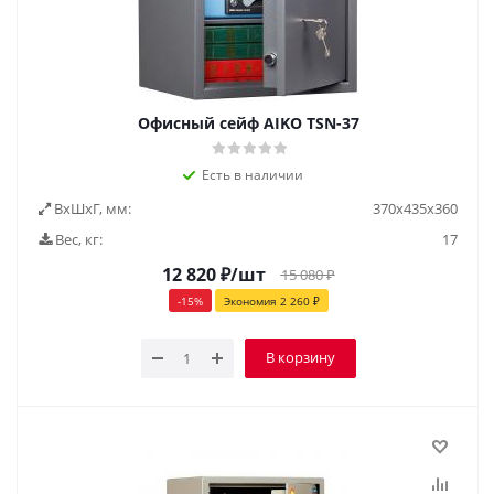
Офисный сейф AIKO ТSN-37
Есть в наличии
ВxШxГ, мм:
370х435х360
Вес, кг:
17
12 820
₽
/шт
15 080
₽
-
15
%
Экономия
2 260
₽
В корзину