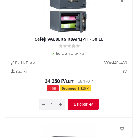
Сейф VALBERG КВАРЦИТ - 30 EL
Есть в наличии
ВxШxГ, мм:
300х440х430
Вес, кг:
87
34 350
₽
/шт
38 170
₽
-
10
%
Экономия
3 820
₽
В корзину