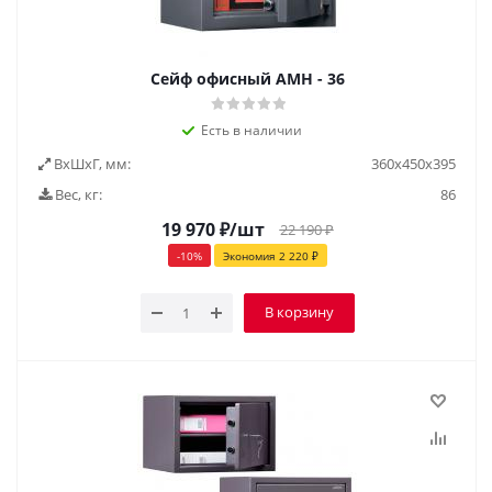
Сейф офисный AMH - 36
Есть в наличии
ВxШxГ, мм:
360х450х395
Вес, кг:
86
19 970
₽
/шт
22 190
₽
-
10
%
Экономия
2 220
₽
В корзину