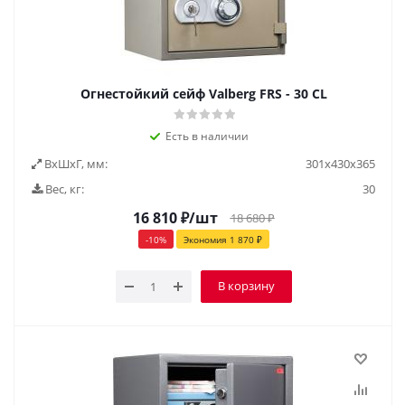
Огнестойкий сейф Valberg FRS - 30 CL
Есть в наличии
ВxШxГ, мм:
301х430х365
Вес, кг:
30
16 810
₽
/шт
18 680
₽
-
10
%
Экономия
1 870
₽
В корзину