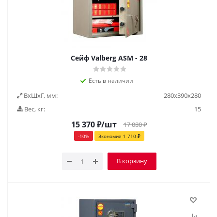
Cейф Valberg ASM - 28
Есть в наличии
ВxШxГ, мм:
280х390х280
Вес, кг:
15
15 370
₽
/шт
17 080
₽
-
10
%
Экономия
1 710
₽
В корзину