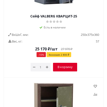
Сейф VALBERG КВАРЦИТ-25
Есть в наличии
ВxШxГ, мм:
250х375х360
Вес, кг:
57
25 170
₽
/шт
27 970
₽
-
10
%
Экономия
2 800
₽
В корзину