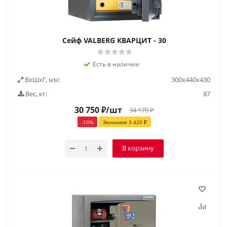
Сейф VALBERG КВАРЦИТ - 30
Есть в наличии
ВxШxГ, мм:
300х440х430
Вес, кг:
87
30 750
₽
/шт
34 170
₽
-
10
%
Экономия
3 420
₽
В корзину