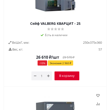
Сейф VALBERG КВАРЦИТ - 25
Есть в наличии
ВxШxГ, мм:
250х375х360
Вес, кг:
57
26 610
₽
/шт
29 570
₽
-
10
%
Экономия
2 960
₽
В корзину