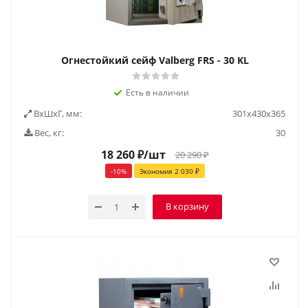
Огнестойкий сейф Valberg FRS - 30 KL
Есть в наличии
ВxШxГ, мм:
301х430х365
Вес, кг:
30
18 260
₽
/шт
20 290
₽
-
10
%
Экономия
2 030
₽
В корзину