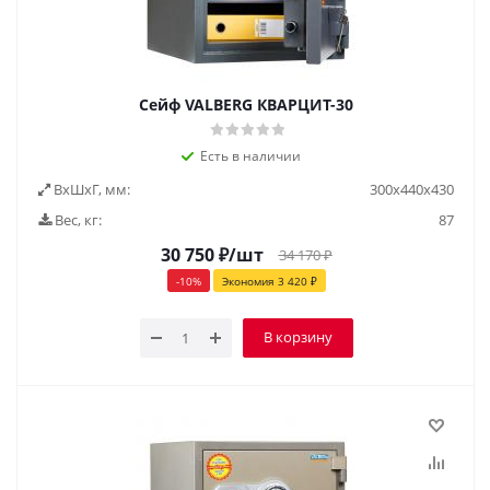
Сейф VALBERG КВАРЦИТ-30
Есть в наличии
ВxШxГ, мм:
300х440х430
Вес, кг:
87
30 750
₽
/шт
34 170
₽
-
10
%
Экономия
3 420
₽
В корзину