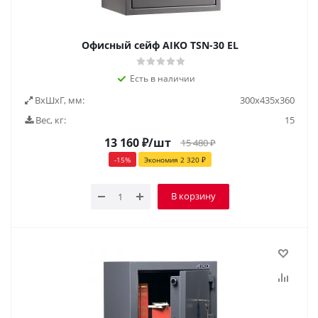
Офисный сейф AIKO ТSN-30 EL
Есть в наличии
ВxШxГ, мм:
300х435х360
Вес, кг:
15
13 160
₽
/шт
15 480
₽
-
15
%
Экономия
2 320
₽
В корзину