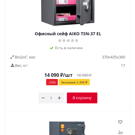
Офисный сейф AIKO ТSN-37 EL
Есть в наличии
ВxШxГ, мм:
370х435х360
Вес, кг:
17
14 090
₽
/шт
16 580
₽
-
15
%
Экономия
2 490
₽
В корзину