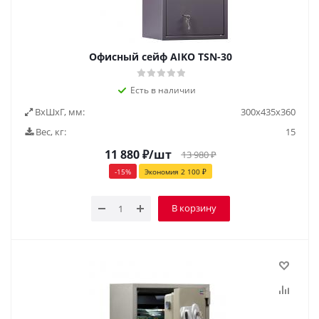
Офисный сейф AIKO ТSN-30
Есть в наличии
ВxШxГ, мм:
300х435х360
Вес, кг:
15
11 880
₽
/шт
13 980
₽
-
15
%
Экономия
2 100
₽
В корзину