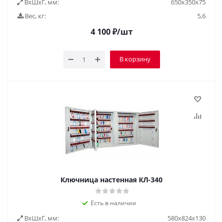
ВxШxГ, мм:
650х350х75
Вес, кг:
5,6
4 100
₽
/шт
В корзину
Ключница настенная КЛ-340
Есть в наличии
ВxШxГ, мм:
580х824х130