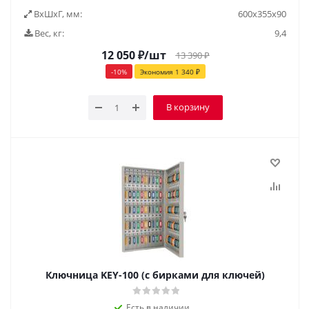
ВxШxГ, мм:
600x355x90
Вес, кг:
9,4
12 050
₽
/шт
13 390
₽
-
10
%
Экономия
1 340
₽
В корзину
Ключница KEY-100 (с бирками для ключей)
Есть в наличии