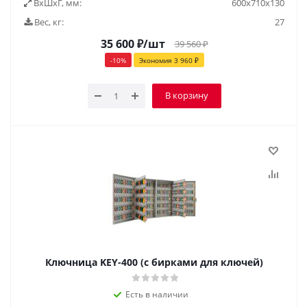
ВxШxГ, мм:
600x710x130
Вес, кг:
27
35 600
₽
/шт
39 560
₽
-
10
%
Экономия
3 960
₽
В корзину
Ключница KEY-400 (с бирками для ключей)
Есть в наличии