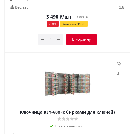
Вес, кг:
3,8
3 490
₽
/шт
3 880
₽
-
10
%
Экономия
390
₽
В корзину
Ключница KEY-600 (с бирками для ключей)
Есть в наличии