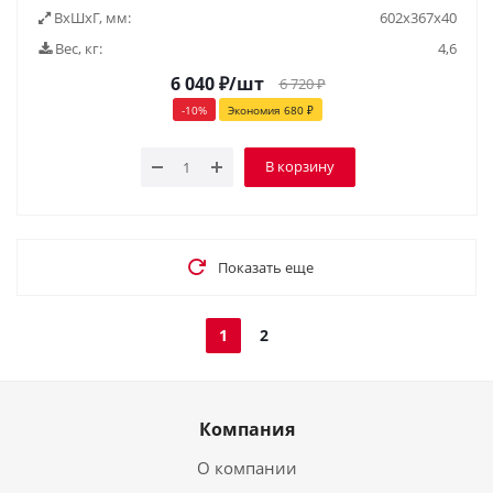
ВxШxГ, мм:
602x367x40
Вес, кг:
4,6
6 040
₽
/шт
6 720
₽
-
10
%
Экономия
680
₽
В корзину
Показать еще
1
2
Компания
О компании