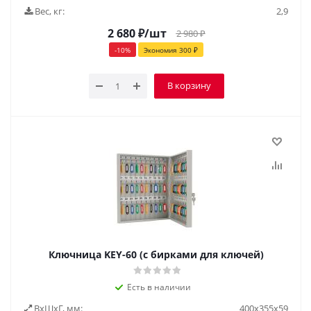
Вес, кг:
2,9
2 680
₽
/шт
2 980
₽
-
10
%
Экономия
300
₽
В корзину
Ключница KEY-60 (с бирками для ключей)
Есть в наличии
ВxШxГ, мм:
400x355x59