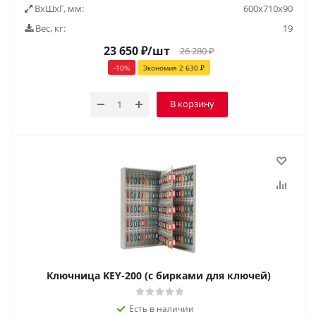
ВxШxГ, мм:
600x710x90
Вес, кг:
19
23 650
₽
/шт
26 280
₽
-
10
%
Экономия
2 630
₽
В корзину
Ключница KEY-200 (с бирками для ключей)
Есть в наличии