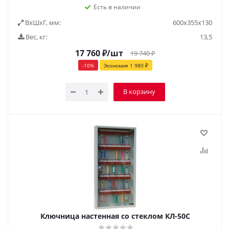
Есть в наличии
ВxШxГ, мм:
600x355x130
Вес, кг:
13,5
17 760
₽
/шт
19 740
₽
-
10
%
Экономия
1 980
₽
В корзину
Ключница настенная со стеклом КЛ-50С