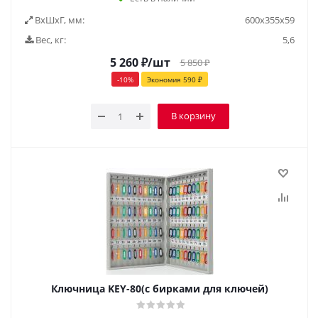
ВxШxГ, мм:
600x355x59
Вес, кг:
5,6
5 260
₽
/шт
5 850
₽
-
10
%
Экономия
590
₽
В корзину
Ключница KEY-80(с бирками для ключей)