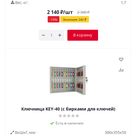
Вес, кг:
1,7
2 140
₽
/шт
2 380
₽
-
10
%
Экономия
240
₽
В корзину
Ключница KEY-40 (с бирками для ключей)
Есть в наличии
ВxШxГ, мм:
300x355x59