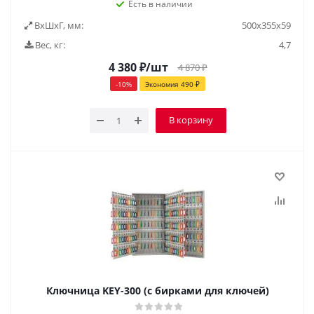
Есть в наличии
ВxШxГ, мм:
500x355x59
Вес, кг:
4,7
4 380
₽
/шт
4 870
₽
-
10
%
Экономия
490
₽
В корзину
Ключница KEY-300 (с бирками для ключей)