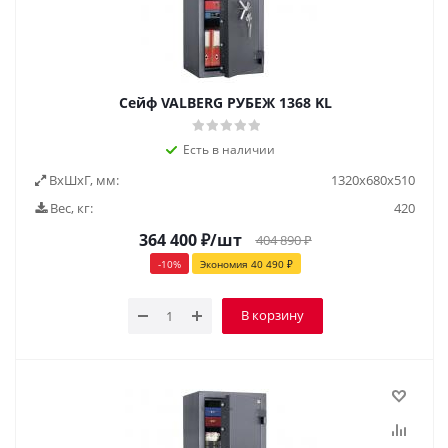
Сейф VALBERG РУБЕЖ 1368 KL
Есть в наличии
ВxШxГ, мм:
1320х680х510
Вес, кг:
420
364 400
₽
/шт
404 890
₽
-
10
%
Экономия
40 490
₽
В корзину