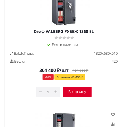
Сейф VALBERG РУБЕЖ 1368 EL
Есть в наличии
ВxШxГ, мм:
1320х680х510
Вес, кг:
420
364 400
₽
/шт
404 890
₽
-
10
%
Экономия
40 490
₽
В корзину