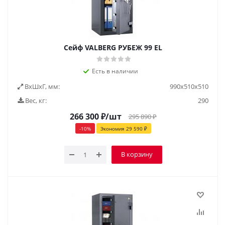
Сейф VALBERG РУБЕЖ 99 EL
Есть в наличии
ВxШxГ, мм:
990х510х510
Вес, кг:
290
266 300
₽
/шт
295 890
₽
-
10
%
Экономия
29 590
₽
В корзину