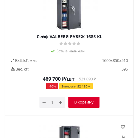
Сейф VALBERG РУБЕЖ 1685 KL
Есть в наличии
ВxШxГ, мм:
1660х850х510
Вес, кг:
595
469 700
₽
/шт
521 890
₽
-
10
%
Экономия
52 190
₽
В корзину