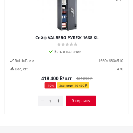
Сейф VALBERG РУБЕЖ 1668 KL
Есть в наличии
ВxШxГ, мм:
1660х680х510
Вес, кг:
470
418 400
₽
/шт
464 890
₽
-
10
%
Экономия
46 490
₽
В корзину