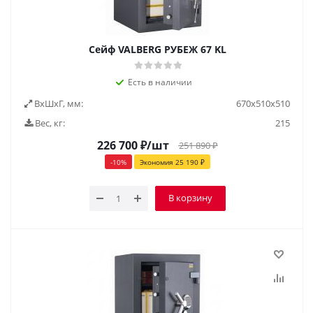
Сейф VALBERG РУБЕЖ 67 KL
Есть в наличии
ВxШxГ, мм:
670х510х510
Вес, кг:
215
226 700
₽
/шт
251 890
₽
-
10
%
Экономия
25 190
₽
В корзину