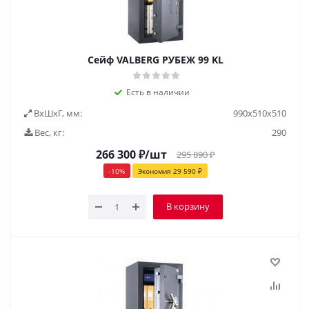
Сейф VALBERG РУБЕЖ 99 KL
Есть в наличии
ВxШxГ, мм:
990х510х510
Вес, кг:
290
266 300
₽
/шт
295 890
₽
-
10
%
Экономия
29 590
₽
В корзину