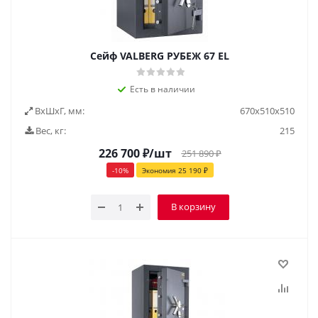
Сейф VALBERG РУБЕЖ 67 EL
Есть в наличии
ВxШxГ, мм:
670х510х510
Вес, кг:
215
226 700
₽
/шт
251 890
₽
-
10
%
Экономия
25 190
₽
В корзину