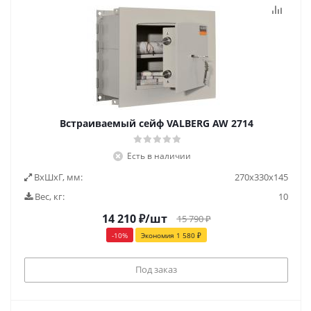
Встраиваемый сейф VALBERG AW 2714
Есть в наличии
ВxШxГ, мм:
270х330х145
Вес, кг:
10
14 210
₽
/шт
15 790
₽
-
10
%
Экономия
1 580
₽
Под заказ