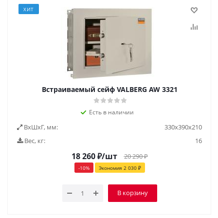
ХИТ
Встраиваемый сейф VALBERG AW 3321
Есть в наличии
ВxШxГ, мм:
330х390х210
Вес, кг:
16
18 260
₽
/шт
20 290
₽
-
10
%
Экономия
2 030
₽
В корзину