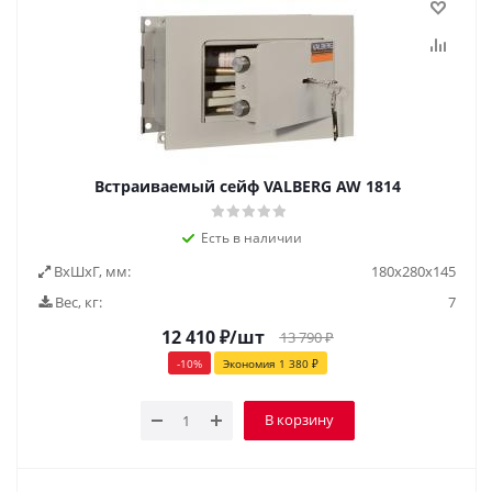
Встраиваемый сейф VALBERG AW 1814
Есть в наличии
ВxШxГ, мм:
180х280х145
Вес, кг:
7
12 410
₽
/шт
13 790
₽
-
10
%
Экономия
1 380
₽
В корзину