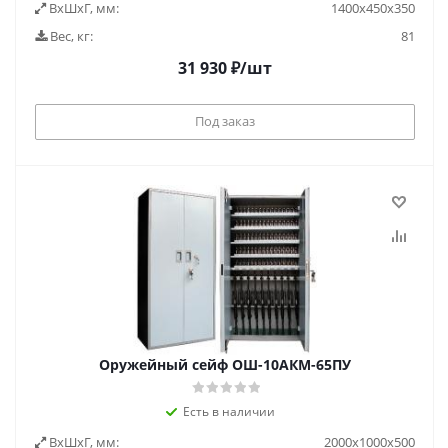
ВxШxГ, мм:
1400х450х350
Вес, кг:
81
31 930
₽
/шт
Под заказ
Оружейный сейф ОШ-10АКМ-65ПУ
Есть в наличии
ВxШxГ, мм:
2000х1000х500