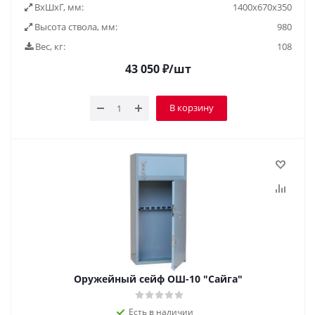
ВxШxГ, мм:
1400х670х350
Высота ствола, мм:
980
Вес, кг:
108
43 050
₽
/шт
В корзину
Оружейный сейф ОШ-10 "Сайга"
Есть в наличии