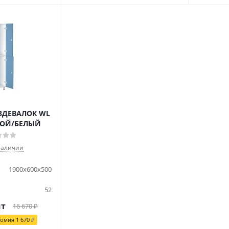
ЗДЕВАЛОК WL
БОЙ/БЕЛЫЙ
наличии
1900x600x500
52
шт
16 670
₽
номия
1 670
₽