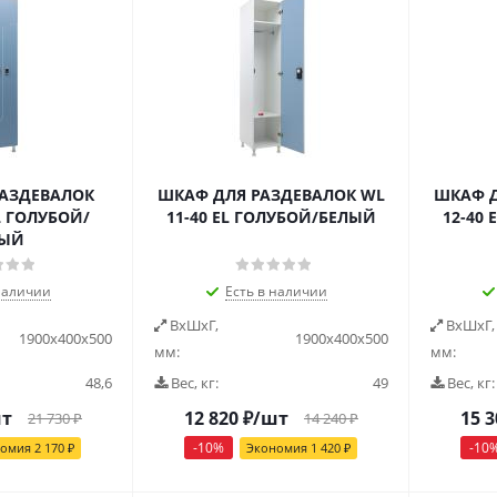
РАЗДЕВАЛОК
ШКАФ ДЛЯ РАЗДЕВАЛОК WL
ШКАФ Д
L ГОЛУБОЙ/
11-40 EL ГОЛУБОЙ/БЕЛЫЙ
12-40
ЛЫЙ
наличии
Есть в наличии
ВxШxГ,
ВxШxГ,
1900x400x500
1900x400x500
мм:
мм:
48,6
Вес, кг:
49
Вес, кг:
шт
12 820
₽
/шт
15 3
21 730
₽
14 240
₽
-
10
%
-
10
номия
2 170
₽
Экономия
1 420
₽