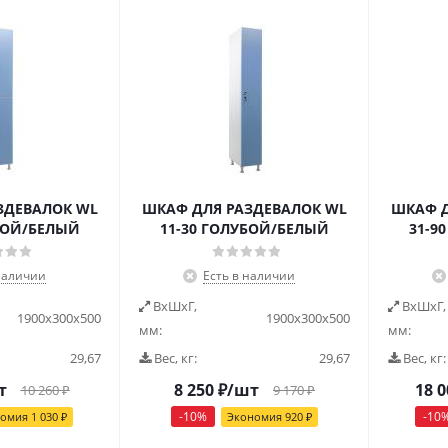
ЗДЕВАЛОК WL
ШКАФ ДЛЯ РАЗДЕВАЛОК WL
ШКАФ Д
БОЙ/БЕЛЫЙ
11-30 ГОЛУБОЙ/БЕЛЫЙ
31-9
наличии
Есть в наличии
ВxШxГ,
ВxШxГ,
1900x300x500
1900x300x500
мм:
мм:
29,67
Вес, кг:
29,67
Вес, кг:
т
8 250
₽
/шт
18 0
10 260
₽
9 170
₽
-
10
%
-
10
номия
1 030
₽
Экономия
920
₽