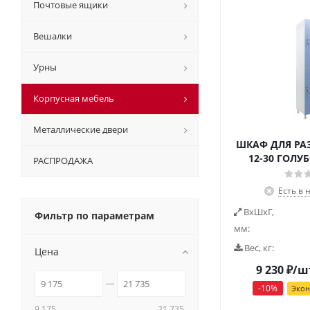
Почтовые ящики
Вешалки
Урны
Корпусная мебель
Металлические двери
ШКАФ ДЛЯ РА
12-30 ГОЛУ
РАСПРОДАЖА
Есть в 
ВxШxГ,
Фильтр по параметрам
мм:
Вес, кг:
Цена
9 230
₽
/ш
-
10
%
Эко
9 175
21 735