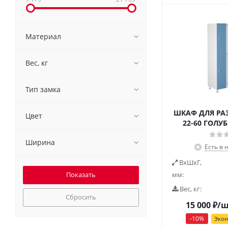
Материал
Вес, кг
Тип замка
ШКАФ ДЛЯ РА
Цвет
22-60 ГОЛУ
Ширина
Есть в 
ВxШxГ,
мм:
Вес, кг:
Сбросить
15 000
₽
/
-
10
%
Эко