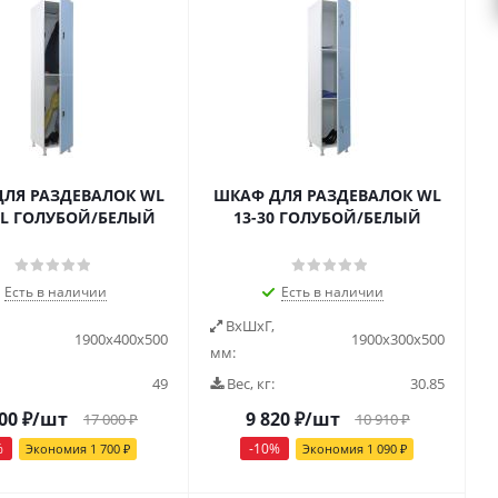
ЛЯ РАЗДЕВАЛОК WL
ШКАФ ДЛЯ РАЗДЕВАЛОК WL
 EL ГОЛУБОЙ/БЕЛЫЙ
13-30 ГОЛУБОЙ/БЕЛЫЙ
Есть в наличии
Есть в наличии
ВxШxГ,
1900x400x500
1900x300x500
мм:
49
Вес, кг:
30.85
00
₽
/шт
9 820
₽
/шт
17 000
₽
10 910
₽
%
-
10
%
Экономия
1 700
₽
Экономия
1 090
₽