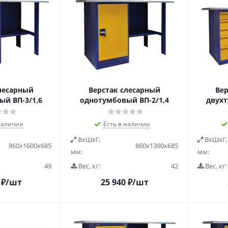
лесарный
Верстак слесарный
Вер
й ВП-3/1,6
однотумбовый ВП-2/1,4
двухт
наличии
Есть в наличии
ВxШxГ,
ВxШxГ,
860х1600х685
860х1390х685
мм:
мм:
49
Вес, кг:
42
Вес, кг:
₽
/шт
25 940
₽
/шт