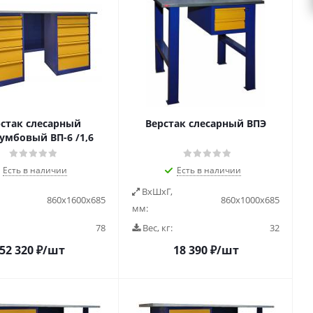
стак слесарный
Верстак слесарный ВПЭ
умбовый ВП-6 /1,6
Есть в наличии
Есть в наличии
ВxШxГ,
860х1600х685
860х1000х685
мм:
78
Вес, кг:
32
52 320
₽
/шт
18 390
₽
/шт