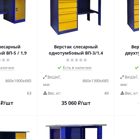
лесарный
Верстак слесарный
Вер
 ВП-5 / 1,9
однотумбовый ВП-3/1,4
двухт
наличии
Есть в наличии
ВxШxГ,
ВxШxГ,
860х1900х685
860х1390х685
мм:
мм:
63
Вес, кг:
49
Вес, кг:
₽
/шт
35 060
₽
/шт