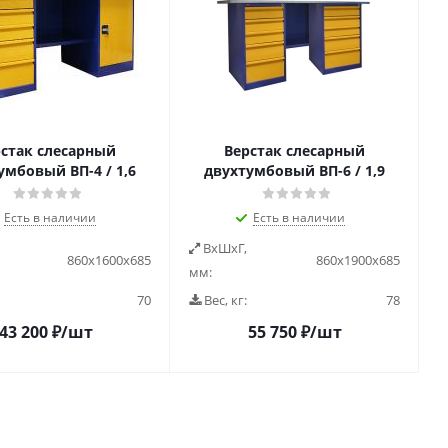
стак слесарный
Верстак слесарный
умбовый ВП-4 / 1,6
двухтумбовый ВП-6 / 1,9
Есть в наличии
Есть в наличии
ВxШxГ,
860х1600х685
860х1900х685
мм:
70
Вес, кг:
78
43 200
₽
/шт
55 750
₽
/шт