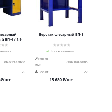
лесарный
Верстак слесарный ВП-1
 ВП-4 / 1,9
наличии
Есть в наличии
ВxШxГ,
860х1900х685
860х1000х685
мм:
70
Вес, кг:
22
₽
/шт
15 680
₽
/шт