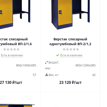
стак слесарный
Верстак слесарный
умбовый ВП-2/1,6
однотумбовый ВП-2/1,2
Есть в наличии
Есть в наличии
ВxШxГ,
860х1600х685
860х1200х685
мм:
57
Вес, кг:
42
27 130
₽
/шт
23 120
₽
/шт