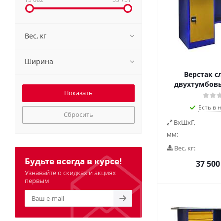
Вес, кг
Ширина
Верстак с
двухтумбовый
Есть в 
Сбросить
ВxШxГ,
мм:
Вес, кг:
Будьте всегда в курсе!
37 500
Узнавайте о скидках и акциях
первым