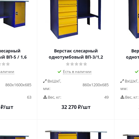
лесарный
Верстак слесарный
Вер
 ВП-5 / 1,6
однотумбовый ВП-3/1,2
однот
наличии
Есть в наличии
ВxШxГ,
ВxШxГ,
860х1600х685
860х1200х685
мм:
мм:
63
Вес, кг:
49
Вес, кг:
₽
/шт
32 270
₽
/шт