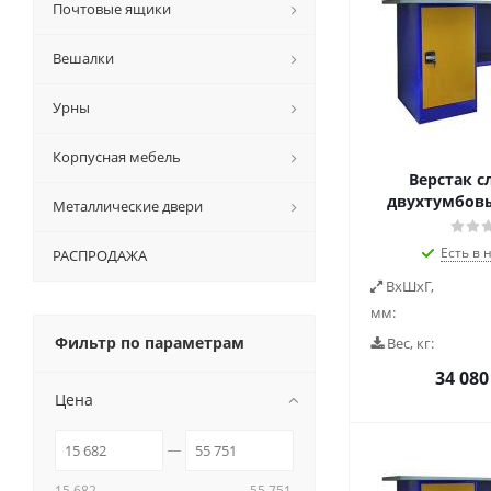
Почтовые ящики
Вешалки
Урны
Корпусная мебель
Верстак с
двухтумбовый
Металлические двери
Есть в 
РАСПРОДАЖА
ВxШxГ,
мм:
Фильтр по параметрам
Вес, кг:
34 080
Цена
15 682
55 751