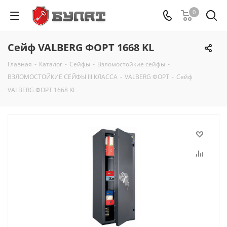
0
Сейф VALBERG ФОРТ 1668 KL
Главная
-
Каталог
-
Сейфы
-
Взломостойкие сейфы
-
ВЗЛОМОСТОЙКИЕ СЕЙФЫ III КЛАССА
-
VALBERG ФОРТ
-
Сейф
VALBERG ФОРТ 1668 KL