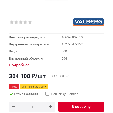
Внешние размеры, мм
1660х680х510
Внутренние размеры, мм
1527х547х352
Вес, кг
500
Внутренний объем, л
294
Подробнее
304 100
₽
/шт
337 890
₽
-
10
%
Экономия
33 790
₽
Есть в наличии
Нашли дешевле?
В корзину