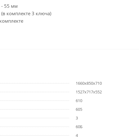
 - 55 мм
в комплекте 3 ключа)
 комплекте
1660х850х710
1527х717х552
610
605
3
60Б
4