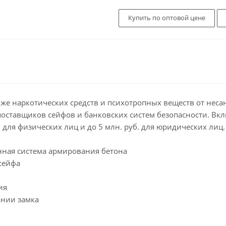
Купить по оптовой цене
кже наркотических средств и психотропных веществ от неса
ставщиков сейфов и банковских систем безопасности. Вклю
для физических лиц и до 5 млн. руб. для юридических лиц. 
анная система армирования бетона
сейфа
ия
ании замка