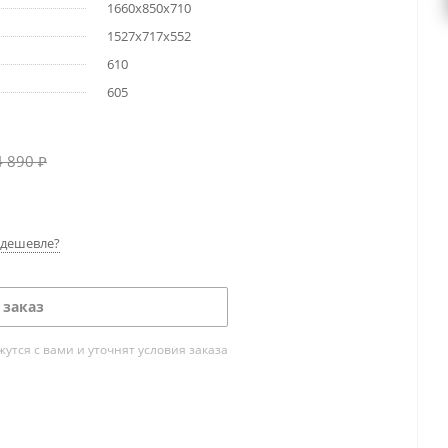
1660х850х710
1527х717х552
610
605
4 890
₽
дешевле?
 заказ
тся с вами и уточнят условия заказа