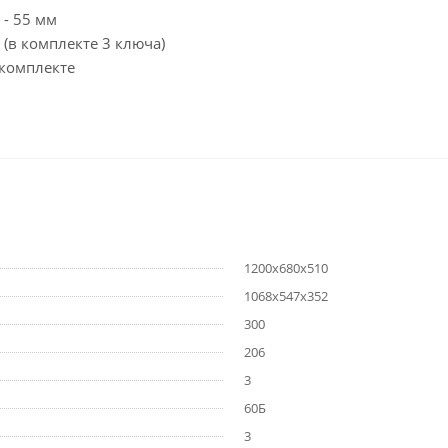
 - 55 мм
в комплекте 3 ключа)
 комплекте
1200x680x510
1068x547x352
300
206
3
60Б
3