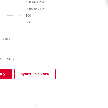
1200х680х510
1068x547x352
300
206
1 890
₽
дешевле?
ину
Купить в 1 клик