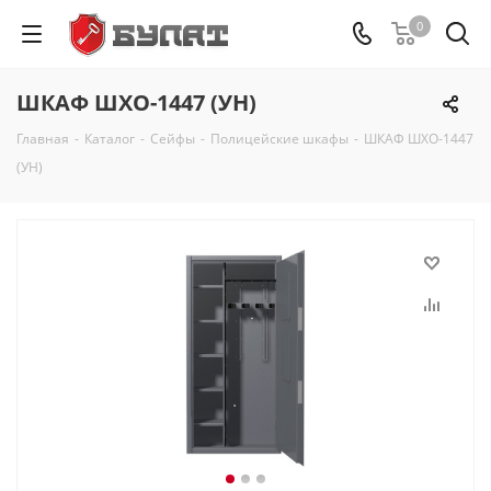
0
ШКАФ ШХО-1447 (УН)
Главная
-
Каталог
-
Сейфы
-
Полицейские шкафы
-
ШКАФ ШХО-1447
(УН)