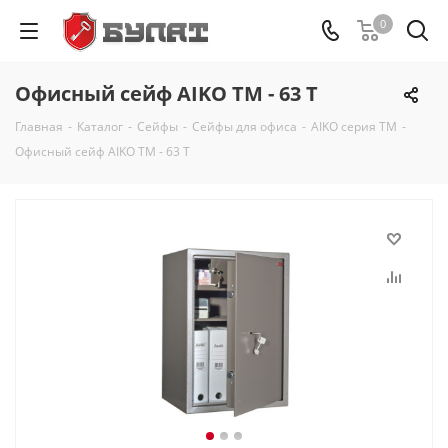
0
Офисный сейф AIKO ТМ - 63 Т
Главная
-
Каталог
-
Сейфы
-
Сейфы для офиса
-
AIKO серия TM
-
Офисный сейф AIKO ТМ - 63 Т