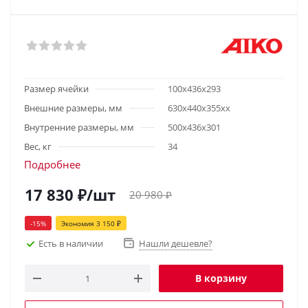
Размер ячейки
100x436x293
Внешние размеры, мм
630x440x355хх
Внутренние размеры, мм
500x436x301
Вес, кг
34
Подробнее
17 830
₽
/шт
20 980
₽
-
15
%
Экономия
3 150
₽
Есть в наличии
Нашли дешевле?
В корзину