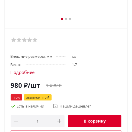
Внешние размеры, мм
хх
Вес, кг
1,7
Подробнее
980
₽
/шт
1 090
₽
-
10
%
Экономия
110
₽
Есть в наличии
Нашли дешевле?
В корзину